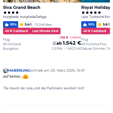
HABERLING
schrieb am
20. März 2026, 15:47
zuletzt editiert von
Offline
auf keiner...
"Da staunt der Laie, und der Fachmann wundert sich"