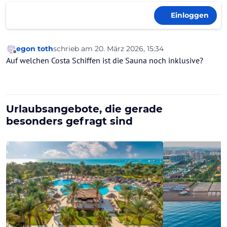
Einloggen
egon toth
schrieb am
20. März 2026, 15:34
zuletzt editiert von
Offline
Auf welchen Costa Schiffen ist die Sauna noch inklusive?