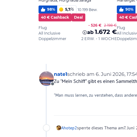
nate1
schrieb am
6. Juni 2026, 17:5
zuletzt editiert von
Zu "Mein Schiff" gibt es einen Sammelth
Offline
"Man muss lernen, zu verstehen, dass ander
Ahotep2
sperrte dieses Thema am
7. Juni