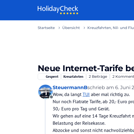
Weiter zum Inhalt
Startseite
Übersicht
Kreuzfahrten, Nil- und Fl
Neue Internet-Tarife be
Gesperrt
Kreuzfahrten
2
Beiträge
2
Komment
SteuermannB
schrieb am
6. Juni 
zuletzt editiert von
Wow, da langt
TUI
aber mal richtig zu.
Offline
Nur noch Flatrate Tarife, ab 20,- Euro p
30,- Euro pro Tag und Gerät.
Wir gehen auf eine 14 Tage Kreuzfahrt mi
Belastung der Reisekasse.
Abzocke und sonst nicht nachvollziehbar