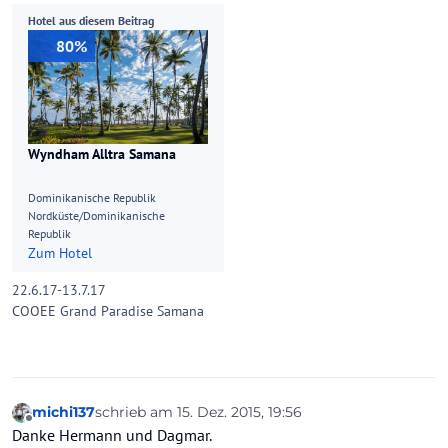
Hotel aus diesem Beitrag
80%
Wyndham Alltra Samana
Dominikanische Republik
Nordküste/Dominikanische
Republik
Zum Hotel
22.6.17-13.7.17
COOEE Grand Paradise Samana
michi137
schrieb am
15. Dez. 2015, 19:56
zuletzt editiert von
Offline
Danke Hermann und Dagmar.