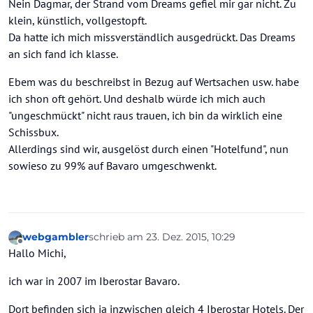
Nein Dagmar, der Strand vom Dreams gefiel mir gar nicht. Zu
klein, künstlich, vollgestopft.
Da hatte ich mich missverständlich ausgedrückt. Das Dreams
an sich fand ich klasse.
Ebem was du beschreibst in Bezug auf Wertsachen usw. habe
ich shon oft gehört. Und deshalb würde ich mich auch
"ungeschmückt" nicht raus trauen, ich bin da wirklich eine
Schissbux.
Allerdings sind wir, ausgelöst durch einen "Hotelfund", nun
sowieso zu 99% auf Bavaro umgeschwenkt.
webgambler
schrieb am
23. Dez. 2015, 10:29
zuletzt editiert von
Offline
Hallo Michi,
ich war in 2007 im Iberostar Bavaro.
Dort befinden sich ja inzwischen gleich 4 Iberostar Hotels. Der