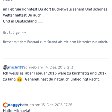
im Februar könntest Du dort Buckelwale sehen! Und schönes
Wetter hättest Du auch ...
Und in Deutschland .....
Gruß Jürgen ---
Besser mit dem Fahrrad zum Strand als mit dem Mercedes zur Arbeit.
michi137
schrieb am
14. Dez. 2015, 21:31
zuletzt editiert von
Offline
Ich weiss es, aber Februar 2016 wäre zu kurzfristig und 2017
zu lang
. Generell hast du natürlich unbedingt Recht.
daggy1
schrieb am
15. Dez. 2015, 17:25
zuletzt editiert von
Offline
Hallo Michaela!