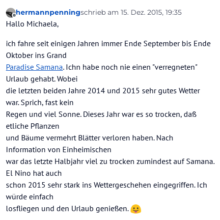
hermannpenning
schrieb am
15. Dez. 2015, 19:35
zuletzt editiert von
Offline
Hallo Michaela,
ich fahre seit einigen Jahren immer Ende September bis Ende
Oktober ins Grand
Paradise Samana
. Ichn habe noch nie einen "verregneten"
Urlaub gehabt. Wobei
die letzten beiden Jahre 2014 und 2015 sehr gutes Wetter
war. Sprich, fast kein
Regen und viel Sonne. Dieses Jahr war es so trocken, daß
etliche Pflanzen
und Bäume vermehrt Blätter verloren haben. Nach
Information von Einheimischen
war das letzte Halbjahr viel zu trocken zumindest auf Samana.
El Nino hat auch
schon 2015 sehr stark ins Wettergeschehen eingegriffen. Ich
würde einfach
losfliegen und den Urlaub genießen.