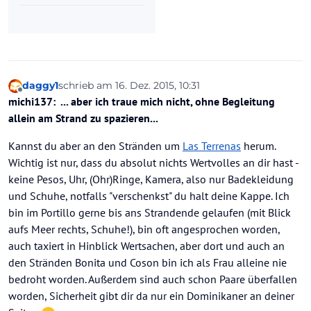
daggy1
schrieb am
16. Dez. 2015, 10:31
zuletzt editiert von
Offline
michi137: ... aber ich traue mich nicht, ohne Begleitung
allein am Strand zu spazieren...
Kannst du aber an den Stränden um
Las Terrenas
herum.
Wichtig ist nur, dass du absolut nichts Wertvolles an dir hast -
keine Pesos, Uhr, (Ohr)Ringe, Kamera, also nur Badekleidung
und Schuhe, notfalls "verschenkst" du halt deine Kappe. Ich
bin im Portillo gerne bis ans Strandende gelaufen (mit Blick
aufs Meer rechts, Schuhe!), bin oft angesprochen worden,
auch taxiert in Hinblick Wertsachen, aber dort und auch an
den Stränden Bonita und Coson bin ich als Frau alleine nie
bedroht worden. Außerdem sind auch schon Paare überfallen
worden, Sicherheit gibt dir da nur ein Dominikaner an deiner