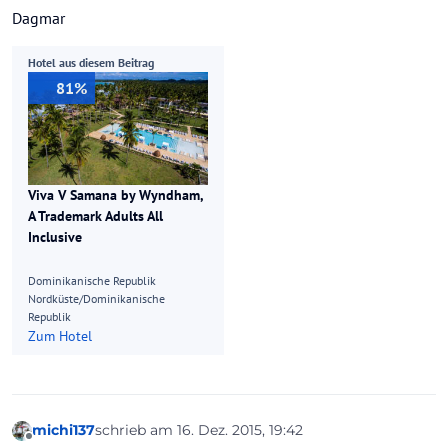
Dagmar
Hotel aus diesem Beitrag
81%
Viva V Samana by Wyndham,
A Trademark Adults All
Inclusive
Dominikanische Republik
Nordküste/Dominikanische
Republik
Zum Hotel
michi137
schrieb am
16. Dez. 2015, 19:42
zuletzt editiert von
Offline