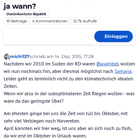
ja wann?
Dominikanische Republik
10
Beiträge
4
Kommentatoren
12.7k
Aufrufe
Einloggen
michi137
schrieb am
14. Dez. 2015, 17:28
zuletzt editiert von
Offline
Nachdem wir 2010 im Süden der RD waren (
Bayahibe
), wollen
wir nun nochmals hin, aber diesmal möglichst nach
Samana
.
Leider geht es terminlich nicht zu den klimatechnisch idealen
Zeiten.
Wenn wir also in der suboptimaleren Zeit fliegen wollen - was
wäre da das geringste Übel?
Am ehesten ginge bei uns die Zeit von Juli bis Oktober, mit
sehr viel Verbiegen noch November.
April könnten wir hier weg, ist uns aber an sich noch zu früh,
da wir erst im Oktober in Urlaub waren.