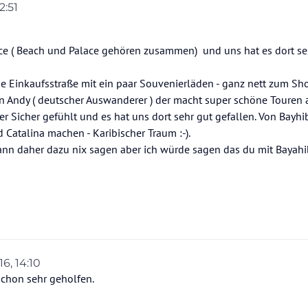
2:51
lace ( Beach und Palace gehören zusammen) und uns hat es dort se
ne Einkaufsstraße mit ein paar Souvenierläden - ganz nett zum Sh
on Andy ( deutscher Auswanderer ) der macht super schöne Touren 
r Sicher gefühlt und es hat uns dort sehr gut gefallen. Von Bayhi
 Catalina machen - Karibischer Traum :-).
ann daher dazu nix sagen aber ich würde sagen das du mit Bayahi
16, 14:10
schon sehr geholfen.