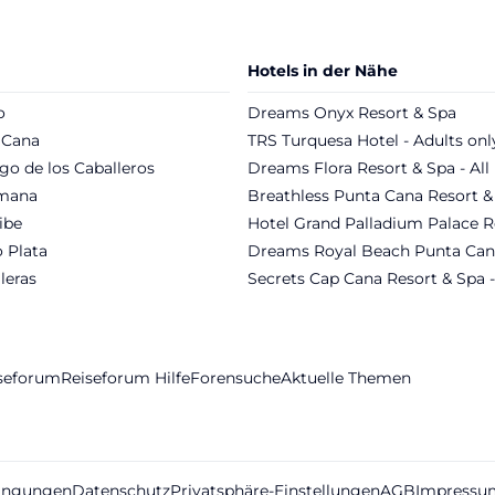
Hotels in der Nähe
o
Dreams Onyx Resort & Spa
 Cana
TRS Turquesa Hotel - Adults onl
go de los Caballeros
Dreams Flora Resort & Spa - All 
mana
Breathless Punta Cana Resort &
ibe
Hotel Grand Palladium Palace R
 Plata
Dreams Royal Beach Punta Can
leras
Secrets Cap Cana Resort & Spa -
iseforum
Reiseforum Hilfe
Forensuche
Aktuelle Themen
ingungen
Datenschutz
Privatsphäre-Einstellungen
AGB
Impressu