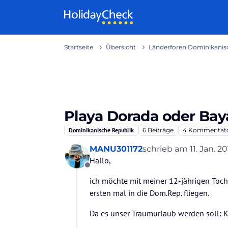
Weiter zum Inhalt
Startseite
Übersicht
Länderforen Dominikanisc
Playa Dorada oder Bay
Dominikanische Republik
6
Beiträge
4
Kommentat
MANU301172
schrieb am
11. Jan. 20
zuletzt editiert von
Hallo,
Offline
ich möchte mit meiner 12-jährigen Toc
ersten mal in die Dom.Rep. fliegen.
Da es unser Traumurlaub werden soll: K