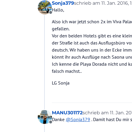
Sonja379
schrieb am
11. Jan. 2016, 1
zuletzt editiert von
Hallo,
Offline
Also ich war jetzt schon 2x im Viva Pa
gefallen.
Vor den beiden Hotels gibt es eine klei
der Straße ist auch das Ausflugsbüro v
deutsch. Wir haben uns in der Ecke imme
könnt ihr auch Ausflüge nach Saona und
Ich kenne die Playa Dorada nicht und k
falsch machst..
LG Sonja
MANU301172
schrieb am
11. Jan. 20
zuletzt editiert von
Danke
@
Sonja379
. Damit hast Du mir 
Offline