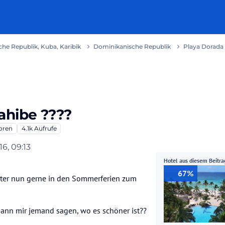
he Republik, Kuba, Karibik
Dominikanische Republik
Playa Dorada
ahibe ????
oren
4.1k
Aufrufe
16, 09:13
Hotel aus diesem Beitra
67%
hter nun gerne in den Sommerferien zum
ann mir jemand sagen, wo es schöner ist??