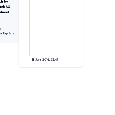
ch by
rk All
gehend
ik
e Republik
11. Jan. 2016, 23:41