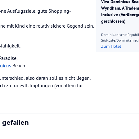
Viva Dominicus Bea
Wyndham, A Tradema
öne Ausflugsziele, gute Shopping-
Inclusive (Vorüber
geschlossen)
ine mit Kind eine relativ sichere Gegend sein,
Dominikanische Republ
Südküste/Dominikanisch
fähigkeit.
Zum Hotel
aradise,
nicus
Beach.
nterschied, also daran soll es nicht liegen.
h zu für evtl. Impfungen (vor allem für