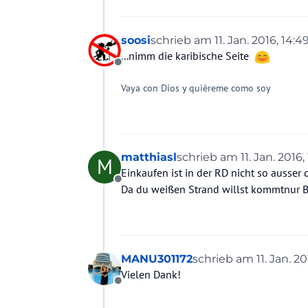
soosi
schrieb am
11. Jan. 2016, 14:4
zuletzt editiert von
...nimm die karibische Seite
Offline
Vaya con Dios y quiêreme como soy
matthiasl
schrieb am
11. Jan. 2016,
M
zuletzt editiert von
Einkaufen ist in der RD nicht so ausser
Offline
Da du weißen Strand willst kommtnur B
MANU301172
schrieb am
11. Jan. 20
zuletzt editiert von
Vielen Dank!
Offline