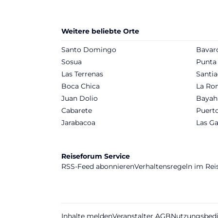
Weitere beliebte Orte
Santo Domingo
Bavar
Sosua
Punta
Las Terrenas
Santia
Boca Chica
La Ro
Juan Dolio
Bayah
Cabarete
Puerto
Jarabacoa
Las Ga
Reiseforum Service
RSS-Feed abonnieren
Verhaltensregeln im Re
Inhalte melden
Veranstalter AGB
Nutzungsbed