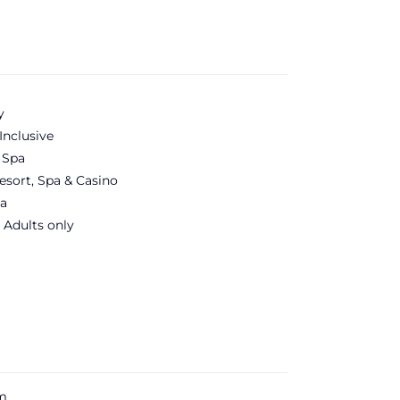
y
Inclusive
 Spa
esort, Spa & Casino
a
 Adults only
m