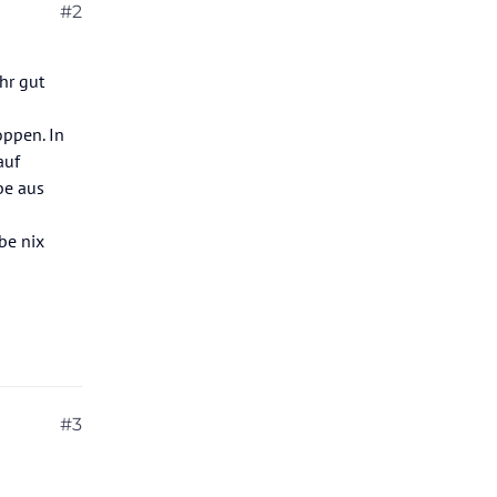
#2
hr gut
oppen. In
auf
be aus
be nix
#3