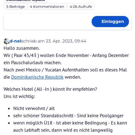
5
Beiträge
4
Kommentatoren
4.0k
Aufrufe
Einloggen
d-nel
schrieb am
23. Apr. 2023, 09:44
zuletzt editiert von
Offline
Hallo zusammen.
Wir ( Paar 45/43 ) wollen Ende November - Anfang Dezember
ein Pauschalurlaub machen.
Nach zwei Mexico / Yucatan Aufenthalten soll es dieses Mal
die
Dominikanische Republik
werden.
Welches Hotel ( All -In ) könnt ihr empfehlen?
Uns ist wichtig:
Nicht verwohnt / alt
sehr schöner Strandabschnitt - Sind keine Poolgänger
wenn möglich Ü18 - ist aber keine Bedingung - Es kann
auch Lebhaft sein, dann wird es nicht langweilig