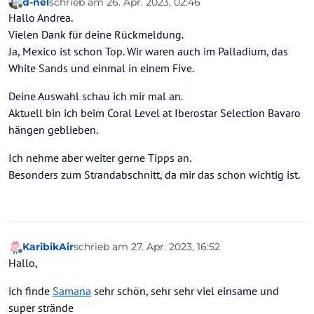
d-nel
schrieb am
26. Apr. 2023, 02:46
wir waren die letzten Jahre auch öfters in Mexiko
zuletzt editiert von
Offline
Hallo Andrea.
(Iberostar Grand Paraiso und TRS Yucatan - Palladium
Hotels). Wir fliegen heuer Ende November ins Iberostar
Vielleicht passt dieses Hotel ja auch für Euch!
Vielen Dank für deine Rückmeldung.
Grand Bavaro - Ü18. Wir waren dort 2009 schon und das
Ja, Mexico ist schon Top. Wir waren auch im Palladium, das
Hotel hat uns sehr gut gefallen. Was ich bisher gelesen
Liebe Grüße aus Wien!
White Sands und einmal in einem Five.
habe, werden derzeit die Zimmer aktualisiert. Dort hat
uns auch sehr gut gefallen, dass wir die Nebenhotels
Andrea
Deine Auswahl schau ich mir mal an.
mitnutzen können, diese aber nicht das Ü18 Hotel.
Aktuell bin ich beim Coral Level at Iberostar Selection Bavaro
hängen geblieben.
Ich nehme aber weiter gerne Tipps an.
Besonders zum Strandabschnitt, da mir das schon wichtig ist.
KaribikAir
schrieb am
27. Apr. 2023, 16:52
zuletzt editiert von
Offline
Hallo,
ich finde
Samana
sehr schön, sehr sehr viel einsame und
super strände