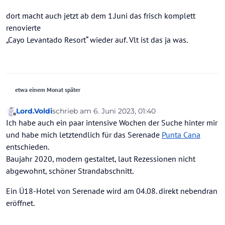
dort macht auch jetzt ab dem 1.Juni das frisch komplett
renovierte
„Cayo Levantado Resort“ wieder auf. Vlt ist das ja was.
etwa einem Monat später
Lord.Voldi
schrieb am
6. Juni 2023, 01:40
zuletzt editiert von
Offline
Ich habe auch ein paar intensive Wochen der Suche hinter mir
und habe mich letztendlich für das Serenade
Punta Cana
entschieden.
Baujahr 2020, modern gestaltet, laut Rezessionen nicht
abgewohnt, schöner Strandabschnitt.
Ein Ü18-Hotel von Serenade wird am 04.08. direkt nebendran
eröffnet.