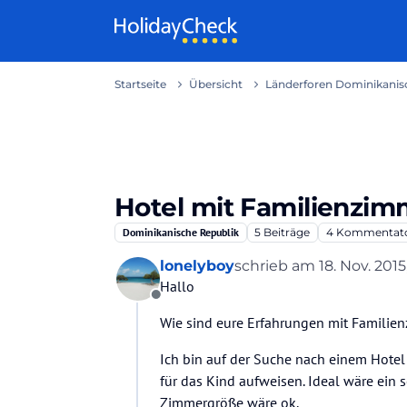
Weiter zum Inhalt
Startseite
Übersicht
Länderforen Dominikanisc
Hotel mit Familienzim
Dominikanische Republik
5
Beiträge
4
Kommentat
lonelyboy
schrieb am
18. Nov. 2015,
zuletzt editiert von
Hallo
Offline
Wie sind eure Erfahrungen mit Familie
Ich bin auf der Suche nach einem Hotel
für das Kind aufweisen. Ideal wäre ein
Zimmergröße wäre ok.