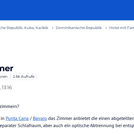
he Republik, Kuba, Karibik
Dominikanische Republik
Hotel mit Fa
mer
oren
2.6k
Aufrufe
 13:16
nzimmern?
 in
Punta Cana
/
Bavaro
das Zimmer anbietet die einen abgeteilten
 separater Schlafraum, aber auch ein optische Abtrennung bei ents