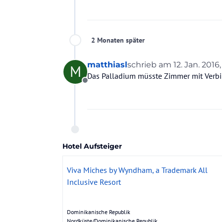
2 Monaten später
matthiasl
schrieb am
12. Jan. 2016,
M
zuletzt editiert von
Das Palladium müsste Zimmer mit Verbi
Offline
Hotel Aufsteiger
Viva Miches by Wyndham, a Trademark All
Inclusive Resort
Dominikanische Republik
Nordküste/Dominikanische Republik