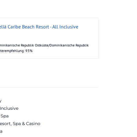
liá Caribe Beach Resort - All Inclusive
inikanische Republik Ostküste/Dominikanische Republik
iterempfehlung: 93%
y
Inclusive
 Spa
esort, Spa & Casino
a