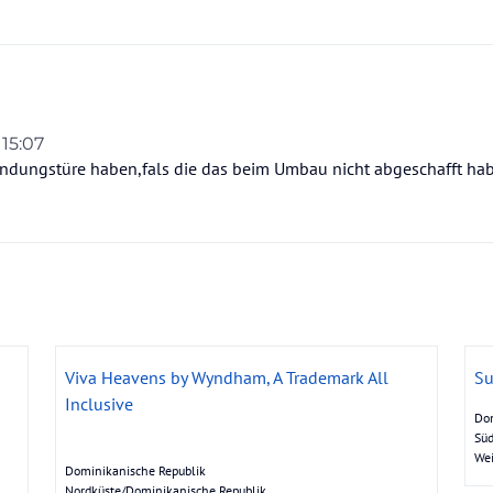
 15:07
ndungstüre haben,fals die das beim Umbau nicht abgeschafft ha
Viva Heavens by Wyndham, A Trademark All
Su
Inclusive
Dom
Süd
We
Dominikanische Republik
Nordküste/Dominikanische Republik