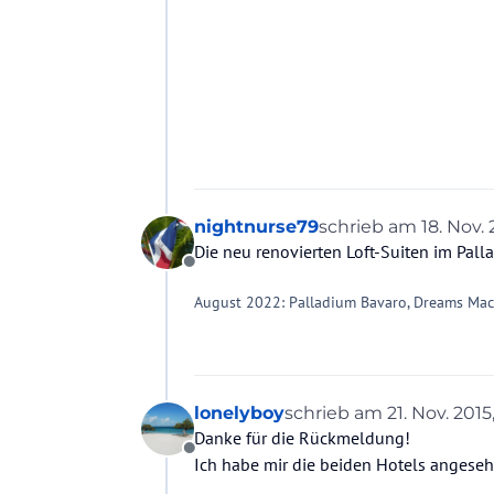
nightnurse79
schrieb am
18. Nov. 
zuletzt editiert von
Die neu renovierten Loft-Suiten im Pal
Offline
August 2022: Palladium Bavaro, Dreams Mac
lonelyboy
schrieb am
21. Nov. 2015
zuletzt editiert von
Danke für die Rückmeldung!
Offline
Ich habe mir die beiden Hotels angesehen.