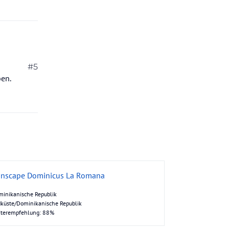
#5
ben.
nscape Dominicus La Romana
inikanische Republik
küste/Dominikanische Republik
iterempfehlung: 88%