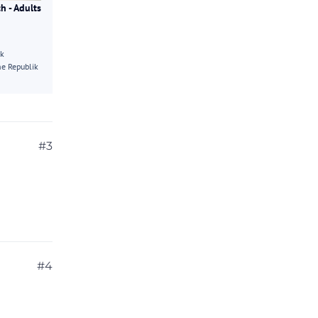
h - Adults
ik
e Republik
#3
#4