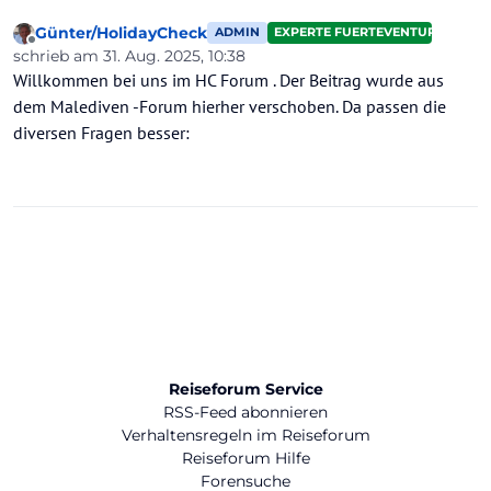
Günter/HolidayCheck
ADMIN
EXPERTE FUERTEVENTURA
Offline
schrieb am
31. Aug. 2025, 10:38
zuletzt editiert von Günter/HolidayCheck
Willkommen bei uns im HC Forum . Der Beitrag wurde aus
dem Malediven -Forum hierher verschoben. Da passen die
diversen Fragen besser:
Reiseforum Service
RSS-Feed abonnieren
Verhaltensregeln im Reiseforum
Reiseforum Hilfe
Forensuche