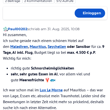
2
Beiträge
2
Kommentatoren
572
Aufrufe
Einloggen
Paul00202
schrieb am
31. Aug. 2025, 10:08
zuletzt editiert von
Offline
Hi zusammen,
ich suche gerade nach einem schönen Hotel auf
den
Malediven
,
Mauritius
,
Seychellen
oder Sansibar
für ca.
9
Tage, AI inkl. Flug
, Budget liegt so bei
max. 4.500 € p.P.
Wichtig für mich:
richtig gute
Schnorchelmöglichkeiten
sehr, sehr gutes Essen im AI
, vor allem viel und
gute
Meeresfrüchte
🦞
Ich war schon mal im
Lux Le Morne
auf Mauritius – das war
von Lage, Essen etc. absolut mein Traumhotel. Leider sind die
Bewertungen in letzter Zeit nicht mehr so prickelnd, deshalb
suche ich nach einer Alternative.