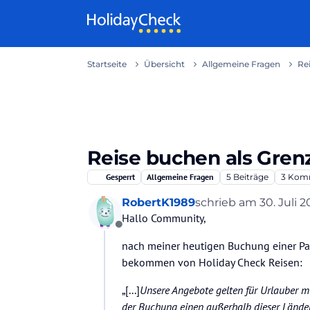
Weiter zum Inhalt
Startseite
Übersicht
Allgemeine Fragen
Re
Reise buchen als Gre
Gesperrt
Allgemeine Fragen
5
Beiträge
3
Komm
RobertK1989
schrieb am
30. Juli 2
zuletzt editiert von
Hallo Community,
Offline
nach meiner heutigen Buchung einer Pa
bekommen von Holiday Check Reisen:
„[...]
Unsere Angebote gelten für Urlauber m
der Buchung einen außerhalb dieser Lände