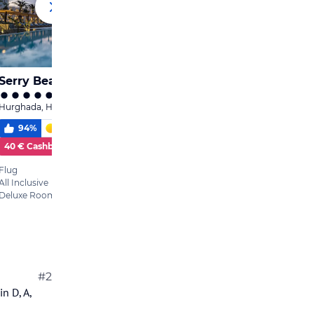
#2
n D, A,