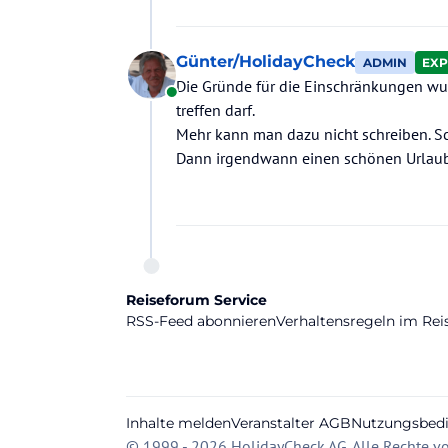
Günter/HolidayCheck
ADMIN
EXP
Die Gründe für die Einschränkungen wur
Online
treffen darf.
Mehr kann man dazu nicht schreiben. Sc
Dann irgendwann einen schönen Urlaub
Reiseforum Service
RSS-Feed abonnieren
Verhaltensregeln im Re
Inhalte melden
Veranstalter AGB
Nutzungsbed
© 1999 - 2026 HolidayCheck AG. Alle Rechte vo