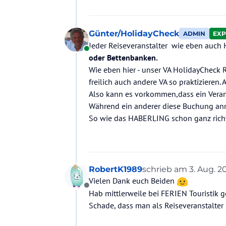
Günter/HolidayCheck
ADMIN
EXP
Jeder Reiseveranstalter wie eben auch 
Online
oder Bettenbanken.
Wie eben hier - unser VA HolidayCheck
freilich auch andere VA so praktizieren. 
Also kann es vorkommen,dass ein Veran
Während ein anderer diese Buchung anni
So wie das HABERLING schon ganz richti
RobertK1989
schrieb am
3. Aug. 20
zuletzt editiert von
Vielen Dank euch Beiden
Offline
Hab mittlerweile bei FERIEN Touristik ge
Schade, dass man als Reiseveranstalter 