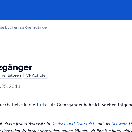
ise buchen als Grenzgänger
nzgänger
entatoren
1.1k
Aufrufe
025, 20:18
uschalreise in die
Türkei
als Grenzgänger habe ich soeben folgen
it einem festen Wohnsitz in
Deutschland
,
Österreich
und der
Schweiz
. 
r liegenden Wohnsitz angegeben haben, können wir Ihre Buchung leider