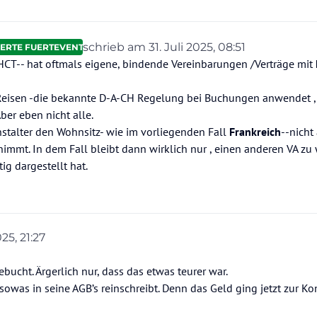
schrieb am
31. Juli 2025, 08:51
ERTE FUERTEVENTURA
zuletzt editiert von Günter/HolidayCheck
HCT-- hat oftmals eigene, bindende Vereinbarungen /Verträge mit
 Reisen -die bekannte D-A-CH Regelung bei Buchungen anwendet ,
Aber eben nicht alle.
stalter den Wohnsitz- wie im vorliegenden Fall
Frankreich
--nicht 
mmt. In dem Fall bleibt dann wirklich nur , einen anderen VA zu
g dargestellt hat.
25, 21:27
bucht. Ärgerlich nur, dass das etwas teurer war.
sowas in seine AGB’s reinschreibt. Denn das Geld ging jetzt zur Ko