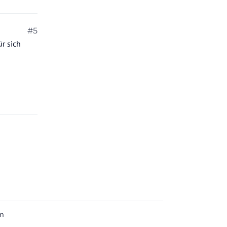
#5
r sich
m