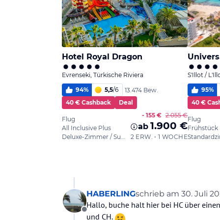
HABERLING
schrieb am
30. Juli 20
zuletzt editiert von
Hallo, buche halt hier bei HC über eine
Offline
und CH.