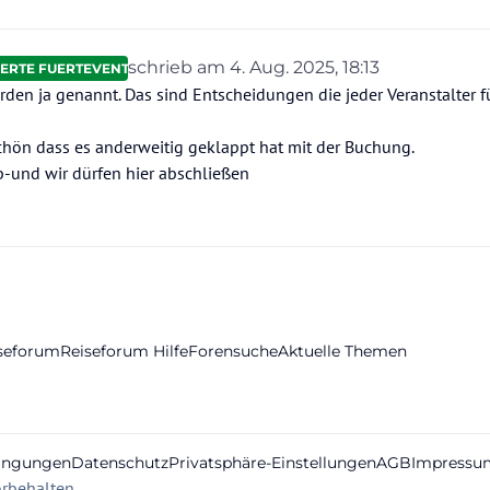
schrieb am
4. Aug. 2025, 18:13
ERTE FUERTEVENTURA
zuletzt editiert von
den ja genannt. Das sind Entscheidungen die jeder Veranstalter fü
hön dass es anderweitig geklappt hat mit der Buchung.
-und wir dürfen hier abschließen
iseforum
Reiseforum Hilfe
Forensuche
Aktuelle Themen
ingungen
Datenschutz
Privatsphäre-Einstellungen
AGB
Impressu
rbehalten.