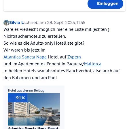
Einloggen
Silvia L
schrieb am
28. Sept. 2025, 11:55
zuletzt editiert von
Offline
Wäre es vielleicht möglich hier eine Liste mit (echten )
Nichtraucherhotels zu erstellen.
So wie es die Adults-only Hotelliste gibt?
Wir waren bis jetzt im
Atlantica Sancta Napa
Hotel auf
Zypern
und im Apartementos Ponent in Paguera/
Mallorca
In beiden Hotels war absolutes Rauchverbot, also auch auf
den Balkonen und am Pool
Hotel aus diesem Beitrag
91%
Atlantica Sancta Napa Resort