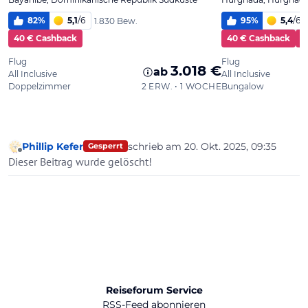
Phillip Kefer
schrieb am
20. Okt. 2025, 09:35
Gesperrt
zuletzt editiert von
Offline
Dieser Beitrag wurde gelöscht!
Reiseforum Service
RSS-Feed abonnieren