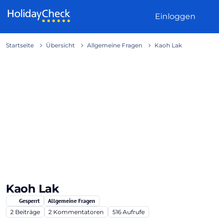
Weiter zum Inhalt
Einloggen
Startseite
Übersicht
Allgemeine Fragen
Kaoh Lak
Kaoh Lak
Gesperrt
Allgemeine Fragen
2
Beiträge
2
Kommentatoren
516
Aufrufe