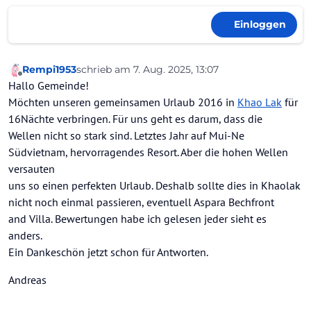
Einloggen
Rempi1953
schrieb am
7. Aug. 2025, 13:07
zuletzt editiert von
Offline
Hallo Gemeinde!
Möchten unseren gemeinsamen Urlaub 2016 in
Khao Lak
für
16Nächte verbringen. Für uns geht es darum, dass die
Wellen nicht so stark sind. Letztes Jahr auf Mui-Ne
Südvietnam, hervorragendes Resort. Aber die hohen Wellen
versauten
uns so einen perfekten Urlaub. Deshalb sollte dies in Khaolak
nicht noch einmal passieren, eventuell Aspara Bechfront
and Villa. Bewertungen habe ich gelesen jeder sieht es
anders.
Ein Dankeschön jetzt schon für Antworten.
Andreas