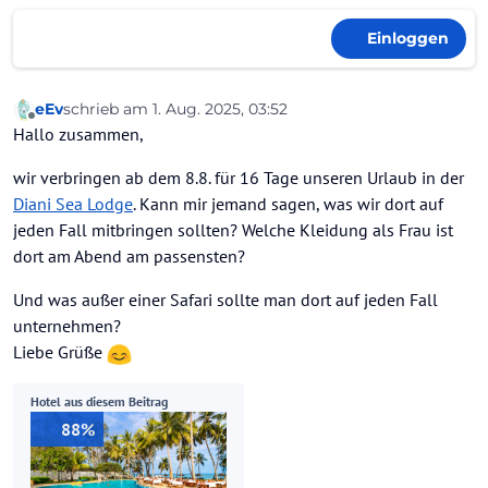
Einloggen
eEv
schrieb am
1. Aug. 2025, 03:52
zuletzt editiert von
Offline
Hallo zusammen,
wir verbringen ab dem 8.8. für 16 Tage unseren Urlaub in der
Diani Sea Lodge
. Kann mir jemand sagen, was wir dort auf
jeden Fall mitbringen sollten? Welche Kleidung als Frau ist
dort am Abend am passensten?
Und was außer einer Safari sollte man dort auf jeden Fall
unternehmen?
Liebe Grüße
Hotel aus diesem Beitrag
88%