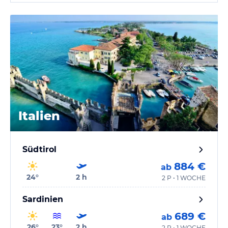
Italien
Südtirol
884 €
ab
24
°
2
h
2 P • 1 WOCHE
Sardinien
689 €
ab
26
°
23
°
2
h
2 P • 1 WOCHE