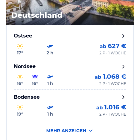
Deutschland
Ostsee
627 €
ab
17
°
2
h
2 P • 1 WOCHE
Nordsee
1.068 €
ab
16
°
16
°
1
h
2 P • 1 WOCHE
Bodensee
1.016 €
ab
19
°
1
h
2 P • 1 WOCHE
MEHR ANZEIGEN