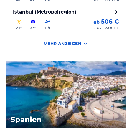
Istanbul (Metropolregion)
506 €
ab
23
°
23
°
3
h
2 P • 1 WOCHE
MEHR ANZEIGEN
Spanien