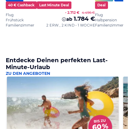
40 € Cashback
Last Minute Deal
Deal
- 2.712 €
4.496 €
Flug
Flug
1.784 €
ab
Frühstück
Halbpension
Familienzimmer
2 ERW., 2 KIND • 1 WOCHE
Familienzimmer
Entdecke Deinen perfekten Last-
Minute-Urlaub
ZU DEN ANGEBOTEN