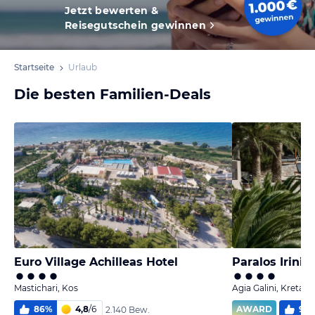
Jetzt bewerten &
Reisegutschein gewinnen
Startseite
Urlaub
Die besten Familien-Deals
Euro Village Achilleas Hotel
Paralos Irini 
Mastichari, Kos
Agia Galini, Kreta
86
%
4,8
/
6
AWARD
99
2.140 Bew.