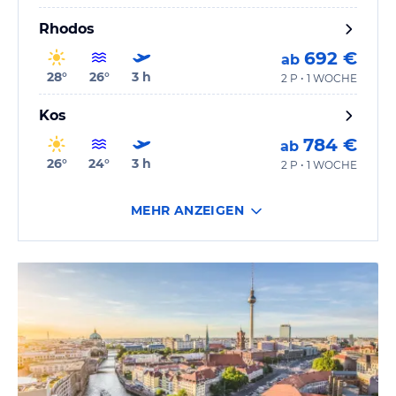
Rhodos
692 €
ab
28
°
26
°
3
h
2 P • 1 WOCHE
Kos
784 €
ab
26
°
24
°
3
h
2 P • 1 WOCHE
MEHR ANZEIGEN