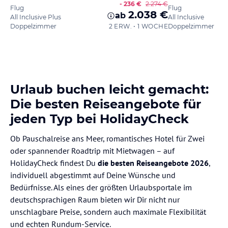
- 236 €
2.274 €
Flug
Flug
2.038 €
ab
All Inclusive Plus
All Inclusive
Doppelzimmer
2 ERW. • 1 WOCHE
Doppelzimmer
Urlaub buchen leicht gemacht:
Die besten Reiseangebote für
jeden Typ bei HolidayCheck
Ob Pauschalreise ans Meer, romantisches Hotel für Zwei
oder spannender Roadtrip mit Mietwagen – auf
HolidayCheck findest Du
die besten Reiseangebote 2026
,
individuell abgestimmt auf Deine Wünsche und
Bedürfnisse. Als eines der größten Urlaubsportale im
deutschsprachigen Raum bieten wir Dir nicht nur
unschlagbare Preise, sondern auch maximale Flexibilität
und echten Rundum-Service.