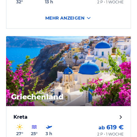
32
°
13
h
2 P • 1 WOCHE
MEHR ANZEIGEN
Griechenland
Kreta
619 €
ab
27
°
25
°
3
h
2 P • 1 WOCHE