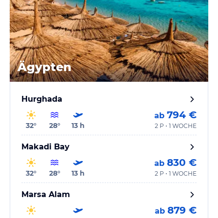
Ägypten
Hurghada
794 €
ab
32
°
28
°
13
h
2 P • 1 WOCHE
Makadi Bay
830 €
ab
32
°
28
°
13
h
2 P • 1 WOCHE
Marsa Alam
879 €
ab