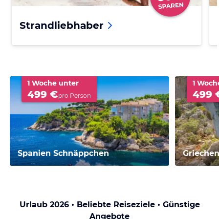
Strandliebhaber
1 Woche unter
1 Woch
499 €
499 
pro Person
Spanien Schnäppchen
Grieche
Urlaub 2026 • Beliebte Reiseziele • Günstige
Angebote