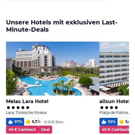
Unsere Hotels mit exklusiven Last-
Minute-Deals
Melas Lara Hotel
allsun Hotel K
Lara, Türkische Riviera
Platja de Palma / P
97
%
5,7
/
6
92
%
5,0
/
6
8.608 Bew.
40 € Cashback
Deal
40 € Cashback