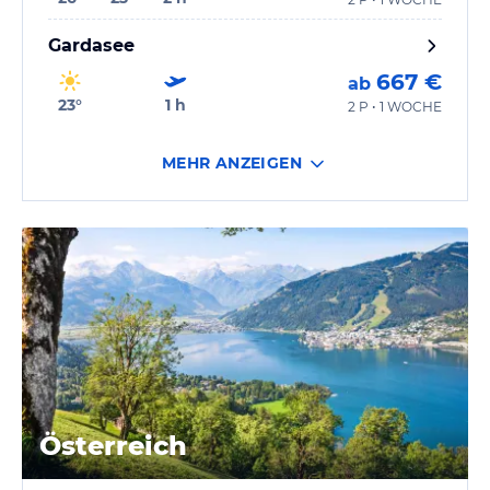
Gardasee
667 €
ab
23
°
1
h
2 P • 1 WOCHE
MEHR ANZEIGEN
Österreich