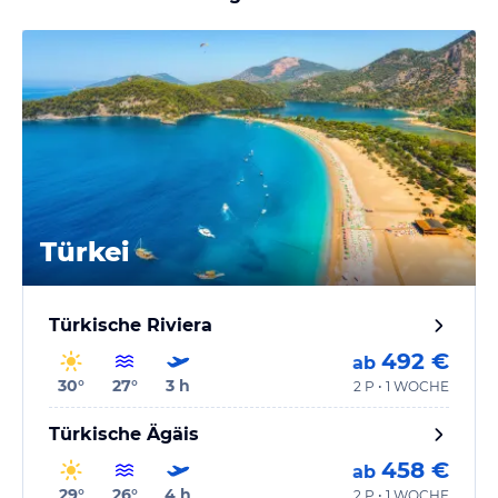
Türkei
Türkische Riviera
492 €
ab
30
°
27
°
3
h
2 P • 1 WOCHE
Türkische Ägäis
458 €
ab
29
°
26
°
4
h
2 P • 1 WOCHE