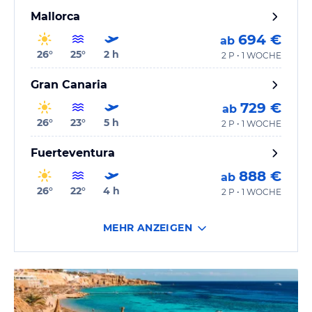
Mallorca
694 €
ab
26
°
25
°
2
h
2 P • 1 WOCHE
Gran Canaria
729 €
ab
26
°
23
°
5
h
2 P • 1 WOCHE
Fuerteventura
888 €
ab
26
°
22
°
4
h
2 P • 1 WOCHE
MEHR ANZEIGEN