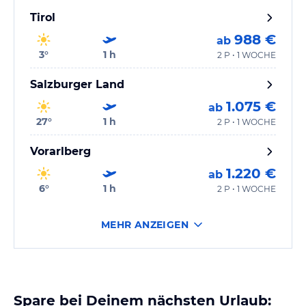
Tirol
988 €
ab
3
°
1
h
2 P • 1 WOCHE
Salzburger Land
1.075 €
ab
27
°
1
h
2 P • 1 WOCHE
Vorarlberg
1.220 €
ab
6
°
1
h
2 P • 1 WOCHE
MEHR ANZEIGEN
Spare bei Deinem nächsten Urlaub: