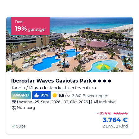
Deal
19
%
günstiger
Iberostar Waves Gaviotas Park
Jandia / Playa de Jandia, Fuerteventura
AWARD
95
%
5,6
/ 6
3.841 Bewertungen
1 Woche · 25. Sept. 2026 - 03. Okt. 2026
All Inclusive
Nürnberg
- 894 €
4.658 €
3.764 €
Suite
2 Erw., 2 Kind