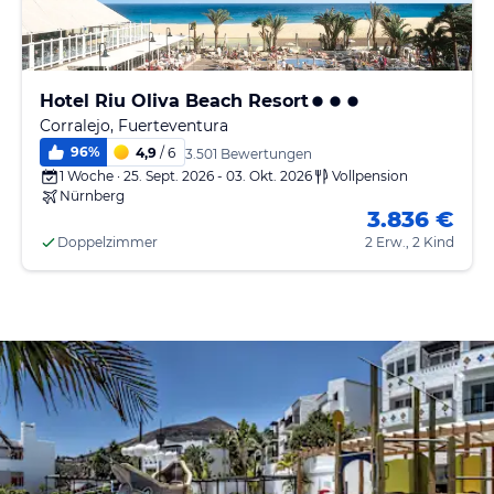
Hotel Riu Oliva Beach Resort
Corralejo, Fuerteventura
96
%
4,9
/ 6
3.501 Bewertungen
1 Woche · 25. Sept. 2026 - 03. Okt. 2026
Vollpension
Nürnberg
3.836 €
Doppelzimmer
2 Erw., 2 Kind