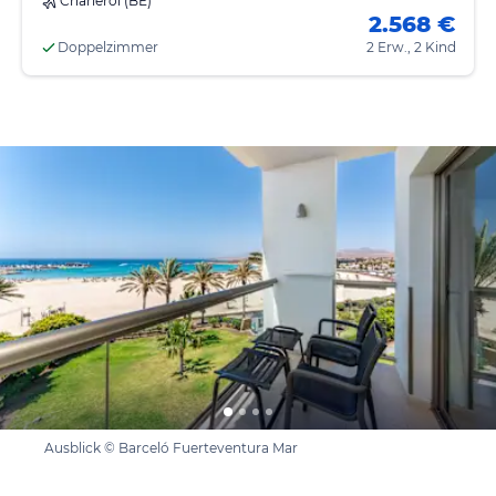
Charleroi (BE)
2.568 €
Doppelzimmer
2 Erw., 2 Kind
Ausblick © Barceló Fuerteventura Mar