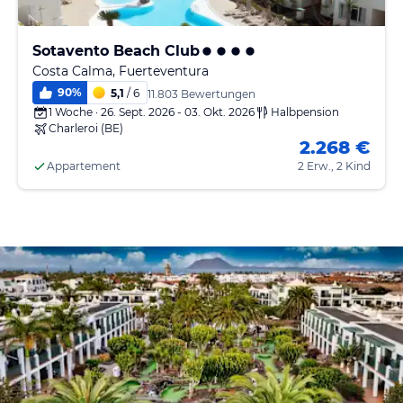
Sotavento Beach Club
Costa Calma, Fuerteventura
90
%
5,1
/ 6
11.803 Bewertungen
1 Woche · 26. Sept. 2026 - 03. Okt. 2026
Halbpension
Charleroi (BE)
2.268 €
Appartement
2 Erw., 2 Kind