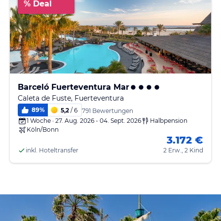
% Deal
Barceló Fuerteventura Mar
Caleta de Fuste, Fuerteventura
89
%
5,2
/ 6
791 Bewertungen
1 Woche · 27. Aug. 2026 - 04. Sept. 2026
Halbpension
Köln/Bonn
3.172 €
inkl. Hoteltransfer
2 Erw., 2 Kind