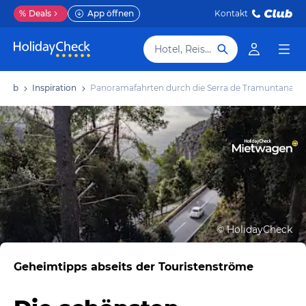
%
Deals
App öffnen
Kontakt
Hotel, Reiseziel
rlaub
Inspiration
Panoramafahrten durch die Serra de Tramuntana
©
HolidayCheck
Geheimtipps abseits der Touristenströme