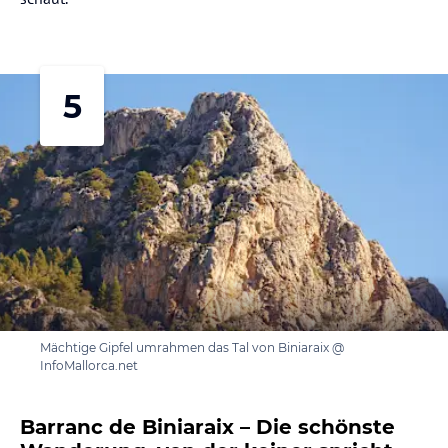
5
Mächtige Gipfel umrahmen das Tal von Biniaraix @
InfoMallorca.net
Barranc de Biniaraix – Die schönste