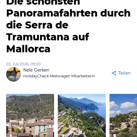
Die schönsten
Panoramafahrten durch
die Serra de
Tramuntana auf
Mallorca
03. Juli 2026, 09:00
Nele Gerken
Teilen
HolidayCheck Mietwagen Mitarbeiterin
1
2
3