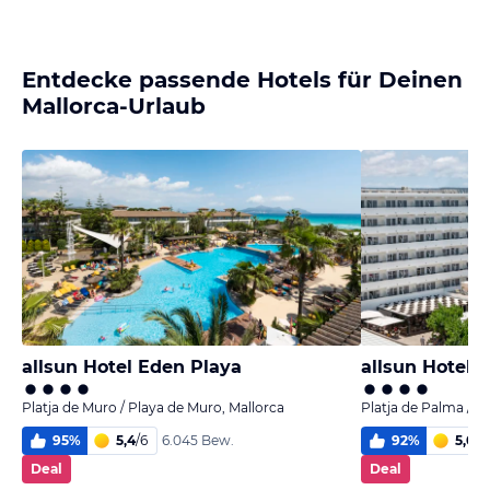
Entdecke passende Hotels für Deinen
Mallorca-Urlaub
allsun Hotel Eden Playa
allsun Hotel K
Platja de Muro / Playa de Muro, Mallorca
Platja de Palma / P
95
%
5,4
/
6
92
%
5,0
/
6
6.045 Bew.
Deal
Deal