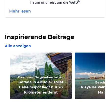
Traum und reist um die Welt💭
Mehr lesen
Inspirierende Beiträge
Alle anzeigen
Das musst Du gesehen haben
Gerade in Alcúdia? Toller
Beach-C
Geheimspot liegt nur 20
Playa de Palma:
Kilometer entfernt
Mallor