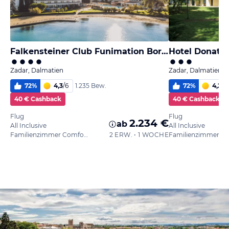
Falkensteiner Club Funimation Borik
Hotel Donat
Zadar, Dalmatien
Zadar, Dalmatien
72
%
4,3
/
6
72
%
4,2
/
6
1.235 Bew.
40 € Cashback
40 € Cashback
Flug
Flug
2.234 €
ab
All Inclusive
All Inclusive
Familienzimmer Comfort ohne Balkon
2 ERW. • 1 WOCHE
Familienzimmer