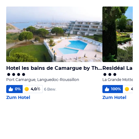
Hotel les bains de Camargue by Thalazur
Port Camargue, Languedoc-Roussillon
La Grande Motte, L
0
%
4,0
/
6
100
%
4,0
/
6 Bew.
Zum Hotel
Zum Hotel