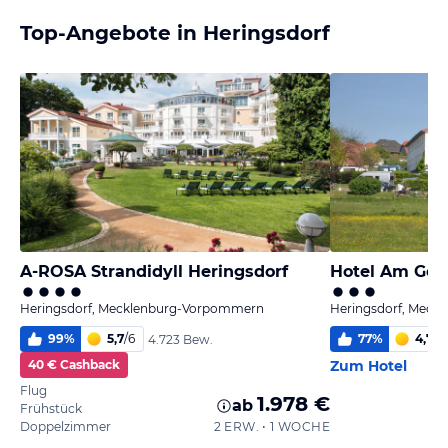
Top-Angebote in Heringsdorf
A-ROSA Strandidyll Heringsdorf
Hotel Am Got
Heringsdorf, Mecklenburg-Vorpommern
Heringsdorf, Mec
99
%
5,7
/
6
77
%
4,7
/
6
4.723 Bew.
40 € Cashback
Zum Hotel
Flug
1.978 €
ab
Frühstück
Doppelzimmer
2 ERW. • 1 WOCHE