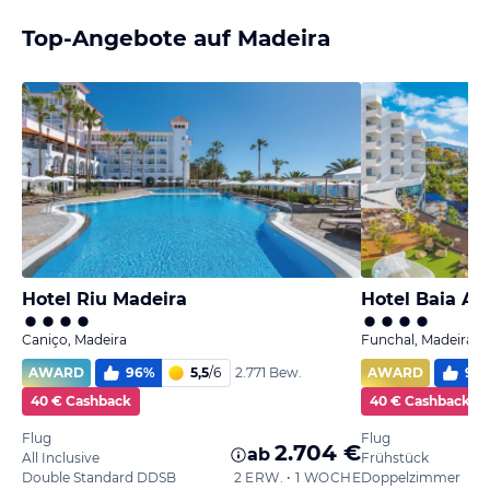
Top-Angebote auf Madeira
Hotel Riu Madeira
Hotel Baia Az
Caniço, Madeira
Funchal, Madeira
AWARD
96
%
5,5
/
6
AWARD
97
2.771 Bew.
40 € Cashback
40 € Cashback
Flug
Flug
2.704 €
ab
All Inclusive
Frühstück
Double Standard DDSB
2 ERW. • 1 WOCHE
Doppelzimmer