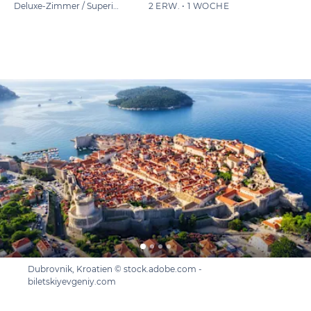
Deluxe-Zimmer / Superior
2 ERW. • 1 WOCHE
Dubrovnik, Kroatien © stock.adobe.com -
biletskiyevgeniy.com