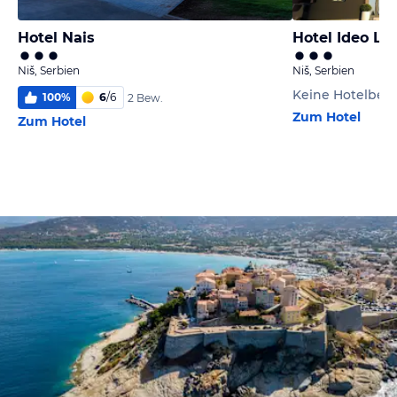
Hotel Nais
Hotel Ideo Lu
Niš, Serbien
Niš, Serbien
Keine Hotelbe
100
%
6
/
6
2 Bew.
Zum Hotel
Zum Hotel