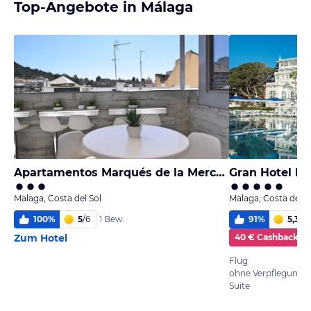
Top-Angebote in Málaga
Apartamentos Marqués de la Merced
Gran Hotel M
Malaga, Costa del Sol
Malaga, Costa del S
100
%
5
/
6
91
%
5,3
/
6
1 Bew.
Zum Hotel
40 € Cashback
Flug
ohne Verpflegung
Suite