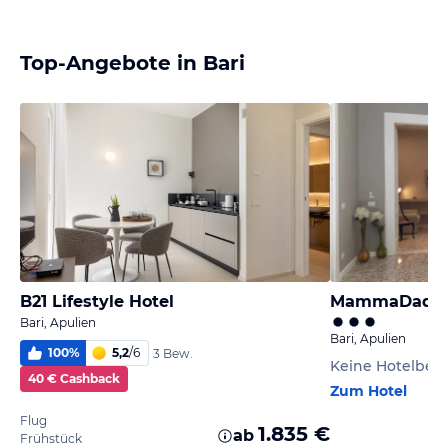
Top-Angebote in Bari
B21 Lifestyle Hotel
MammaDada 
Bari, Apulien
Bari, Apulien
100
%
5,2
/
6
3 Bew.
Keine Hotelbe
40 € Cashback
Zum Hotel
Flug
1.835 €
ab
Frühstück