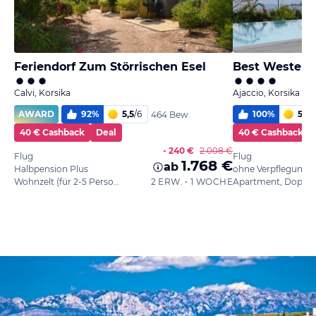
Feriendorf Zum Störrischen Esel
Calvi, Korsika
Ajaccio, Korsika
AWARD
92
%
5,5
/
6
100
%
5,5
/
464 Bew.
40 € Cashback
Deal
40 € Cashback
- 240 €
2.008 €
Flug
Flug
1.768 €
ab
Halbpension Plus
ohne Verpflegung
Wohnzelt (für 2-5 Personen)
2 ERW. • 1 WOCHE