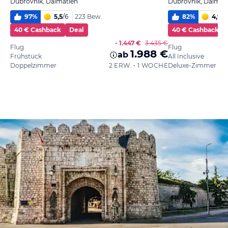
Dubrovnik, Dalmatien
Dubrovnik, Dalmat
97
%
5,5
/
6
82
%
4,9
/
6
223 Bew.
40 € Cashback
Deal
40 € Cashback
- 1.447 €
3.435 €
Flug
Flug
1.988 €
ab
Frühstück
All Inclusive
Doppelzimmer
2 ERW. • 1 WOCHE