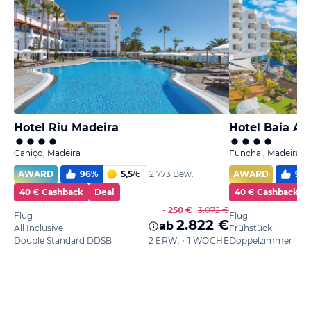
Hotel Riu Madeira
Hotel Baia Az
Caniço, Madeira
Funchal, Madeira
AWARD
96
%
5,5
/
6
AWARD
97
2.773 Bew.
40 € Cashback
Deal
40 € Cashback
- 250 €
3.072 €
Flug
Flug
2.822 €
ab
All Inclusive
Frühstück
Double Standard DDSB
2 ERW. • 1 WOCHE
Doppelzimmer