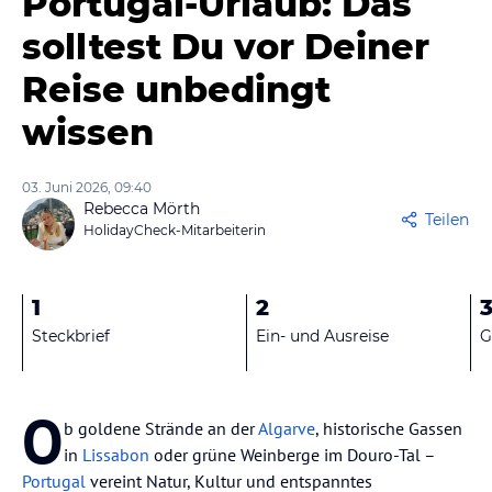
Portugal-Urlaub: Das
solltest Du vor Deiner
Reise unbedingt
wissen
03. Juni 2026, 09:40
Rebecca Mörth
Teilen
HolidayCheck-Mitarbeiterin
1
2
Steckbrief
Ein- und Ausreise
G
O
b goldene Strände an der
Algarve
, historische Gassen
in
Lissabon
oder grüne Weinberge im Douro-Tal –
Portugal
vereint Natur, Kultur und entspanntes