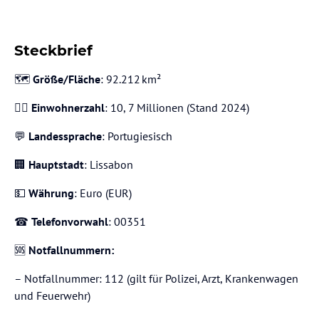
Steckbrief
🗺️
Größe/Fläche
: 92.212 km²
🙋‍♂️
Einwohnerzahl
: 10, 7 Millionen (Stand 2024)
💬
Landessprache
: Portugiesisch
🏢
Hauptstadt
: Lissabon
💵
Währung
: Euro (EUR)
☎️
Telefonvorwahl
: 00351
🆘
Notfallnummern:
– Notfallnummer: 112 (gilt für Polizei, Arzt, Krankenwagen
und Feuerwehr)