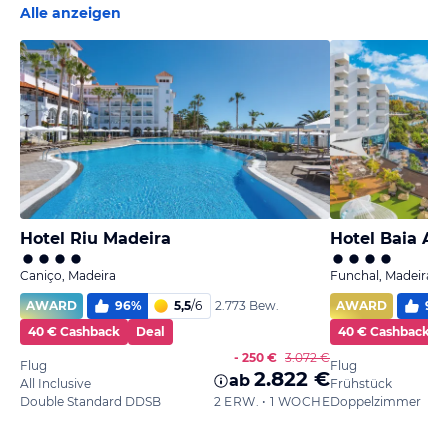
Alle anzeigen
Hotel Riu Madeira
Hotel Baia Az
Caniço, Madeira
Funchal, Madeira
AWARD
96
%
5,5
/
6
AWARD
97
2.773 Bew.
40 € Cashback
Deal
40 € Cashback
- 250 €
3.072 €
Flug
Flug
2.822 €
ab
All Inclusive
Frühstück
Double Standard DDSB
2 ERW. • 1 WOCHE
Doppelzimmer