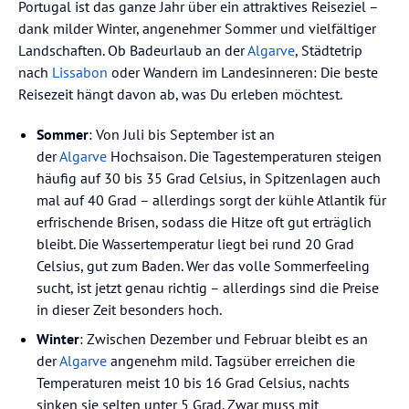
Portugal ist das ganze Jahr über ein attraktives Reiseziel –
dank milder Winter, angenehmer Sommer und vielfältiger
Landschaften. Ob Badeurlaub an der
Algarve
, Städtetrip
nach
Lissabon
oder Wandern im Landesinneren: Die beste
Reisezeit hängt davon ab, was Du erleben möchtest.
Sommer
: Von Juli bis September ist an
der
Algarve
Hochsaison. Die Tagestemperaturen steigen
häufig auf 30 bis 35 Grad Celsius, in Spitzenlagen auch
mal auf 40 Grad – allerdings sorgt der kühle Atlantik für
erfrischende Brisen, sodass die Hitze oft gut erträglich
bleibt. Die Wassertemperatur liegt bei rund 20 Grad
Celsius, gut zum Baden. Wer das volle Sommerfeeling
sucht, ist jetzt genau richtig – allerdings sind die Preise
in dieser Zeit besonders hoch.
Winter
: Zwischen Dezember und Februar bleibt es an
der
Algarve
angenehm mild. Tagsüber erreichen die
Temperaturen meist 10 bis 16 Grad Celsius, nachts
sinken sie selten unter 5 Grad. Zwar muss mit