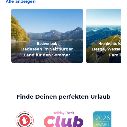
Alle anzeigen
Badeurlaub
Highlights für G
Badeseen im Salzburger
Berge, Wasser &
Land für den Sommer
Familien
Finde Deinen perfekten Urlaub