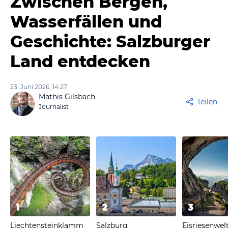
Zwischen Bergen,
Wasserfällen und
Geschichte: Salzburger
Land entdecken
23. Juni 2026, 14:27
Mathis Gilsbach
Teilen
Journalist
1
2
3
Liechtensteinklamm
Salzburg
Eisriesenwel