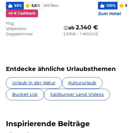
95
%
5,6
/
6
100
%
5,2
/
816 Bew.
40 € Cashback
Zum Hotel
Flug
2.140 €
ab
Vollpension
Doppelzimmer
2 ERW. • 1 WOCHE
Entdecke ähnliche Urlaubsthemen
Urlaub in der Natur
Kultururlaub
Bucket-List
Salzburger Land Videos
Inspirierende Beiträge