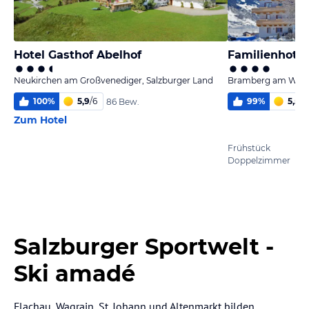
Hotel Gasthof Abelhof
Familienhotel
Neukirchen am Großvenediger, Salzburger Land
Bramberg am Wildk
100
%
5,9
/
6
99
%
5,5
/
6
86 Bew.
Zum Hotel
Frühstück
Doppelzimmer
Salzburger Sportwelt -
Ski amadé
Flachau, Wagrain, St. Johann und Altenmarkt bilden