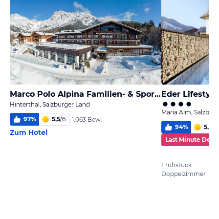
Marco Polo Alpina Familien- & Sporthotel
Eder Lifestyle
Hinterthal, Salzburger Land
Maria Alm, Salzbur
97
%
5,5
/
6
1.063 Bew.
94
%
5,7
/
6
Zum Hotel
Last Minute Deal
Frühstück
Doppelzimmer