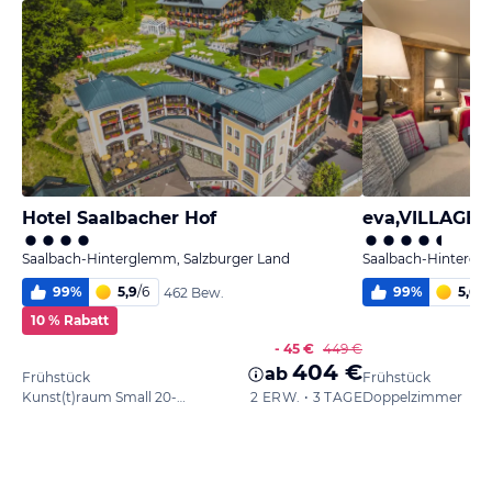
Hotel Saalbacher Hof
eva,VILLAGE
Saalbach-Hinterglemm, Salzburger Land
Saalbach-Hintergl
99
%
5,9
/
6
99
%
5,6
/
6
462 Bew.
10 % Rabatt
- 45 €
449 €
404 €
ab
Frühstück
Frühstück
Kunst(t)raum Small 20-22m²
2 ERW. • 3 TAGE
Doppelzimmer