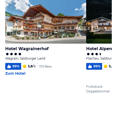
Hotel Wagrainerhof
Hotel Alpenw
Wagrain, Salzburger Land
Flachau, Salzburge
99
%
5,8
/
6
99
%
5,8
/
6
701 Bew.
Zum Hotel
Frühstück
Doppelzimmer