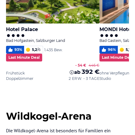
Hotel Palace
MONDI Hotel 
Bad Hofgastein, Salzburger Land
Bad Gastein, Salzb
93
%
5,2
/
6
96
%
5,7
/
6
1.435 Bew.
Last Minute Deal
Last Minute Deal
- 54 €
446 €
392 €
ab
Frühstück
ohne Verpflegung
Doppelzimmer
2 ERW. • 3 TAGE
Studio
Wildkogel-Arena
Die Wildkogel-Arena ist besonders für Familien ein