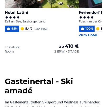
Hotel Latini
Feriendorf Po
Zell am See, Salzburger Land
95
%
5,4
/
6
100
%
5,9
/
363 Bew.
Zum Hotel
410 €
ab
Frühstück
Room
2 ERW. • 3 TAGE
Gasteinertal - Ski
amadé
Im Gasteinertal treffen Skisport und Wellness aufeinander: