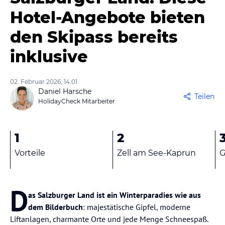
Hotel-Angebote bieten
den Skipass bereits
inklusive
02. Februar 2026, 14:01
Daniel Harsche
Teilen
HolidayCheck Mitarbeiter
1
2
Vorteile
Zell am See-Kaprun
G
D
as Salzburger Land ist ein Winterparadies wie aus
dem Bilderbuch
: majestätische Gipfel, moderne
Liftanlagen, charmante Orte und jede Menge Schneespaß.