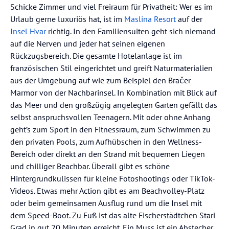
Schicke Zimmer und viel Freiraum für Privatheit: Wer es im
Urlaub gerne luxuriös hat, ist im
Maslina Resort
auf der
Insel Hvar
richtig. In den Familiensuiten geht sich niemand
auf die Nerven und jeder hat seinen eigenen
Rückzugsbereich. Die gesamte Hotelanlage ist im
französischen Stil eingerichtet und greift Naturmaterialien
aus der Umgebung auf wie zum Beispiel den Bračer
Marmor von der Nachbarinsel. In Kombination mit Blick auf
das Meer und den großzügig angelegten Garten gefällt das
selbst anspruchsvollen Teenagern. Mit oder ohne Anhang
geht’s zum Sport in den Fitnessraum, zum Schwimmen zu
den privaten Pools, zum Aufhübschen in den Wellness-
Bereich oder direkt an den Strand mit bequemen Liegen
und chilliger Beachbar. Überall gibt es schöne
Hintergrundkulissen für kleine Fotoshootings oder TikTok-
Videos. Etwas mehr Action gibt es am Beachvolley-Platz
oder beim gemeinsamen Ausflug rund um die Insel mit
dem Speed-Boot. Zu Fuß ist das alte Fischerstädtchen Stari
Grad in gut 20 Minuten erreicht. Ein Muss ist ein Abstecher