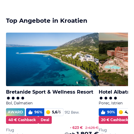
Top Angebote in Kroatien
Bretanide Sport & Wellness Resort
Hotel Albatro
Bol, Dalmatien
Porec, Istrien
AWARD
96
%
5,6
/
6
90
%
4,9
/
6
912 Bew.
40 € Cashback
Deal
20 € Cashback
- 623 €
2.426 €
Flug
Flug