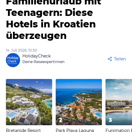
Familienurlaub mit
Teenagern: Diese
Hotels in Kroatien
überzeugen
14. Juli 2026, 10:50
HolidayCheck
Teilen
Deine ReiseexpertInnen
1
2
3
Bretanide Resort
Park Plava Laguna
Funimation 