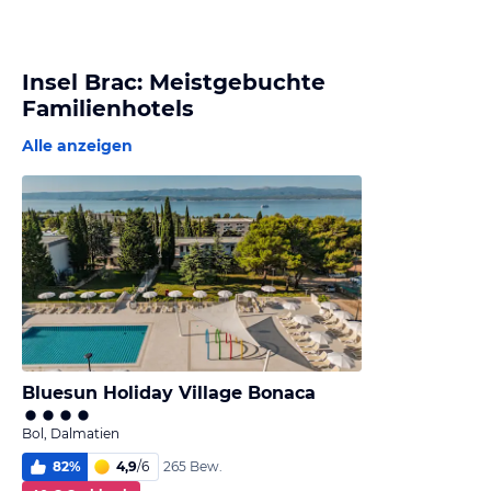
Insel Brac: Meistgebuchte
Familienhotels
Alle anzeigen
Bluesun Holiday Village Bonaca
Bol, Dalmatien
82
%
4,9
/
6
265 Bew.