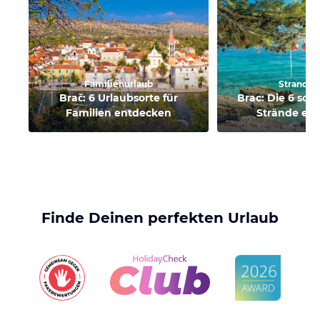
Familienurlaub
Strandur
Brač: 6 Urlaubsorte für
Brac: Die 6 sch
Familien entdecken
Strände en
Finde Deinen perfekten Urlaub