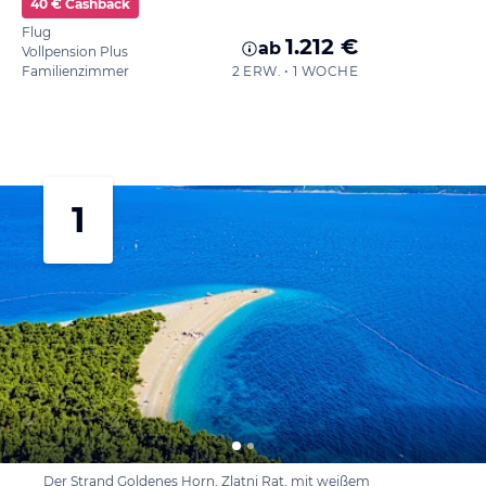
40 € Cashback
Flug
1.212 €
ab
Vollpension Plus
Familienzimmer
2 ERW. • 1 WOCHE
1
Der Strand Goldenes Horn, Zlatni Rat, mit weißem