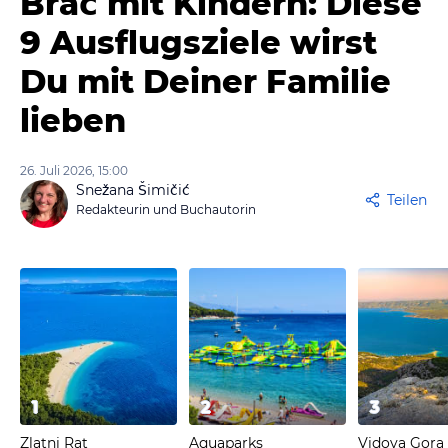
Brač mit Kindern: Diese
9 Ausflugsziele wirst
Du mit Deiner Familie
lieben
26. Juli 2026, 15:00
Snežana Šimičić
Teilen
Redakteurin und Buchautorin
1
2
3
Zlatni Rat
Aquaparks
Vidova Gora