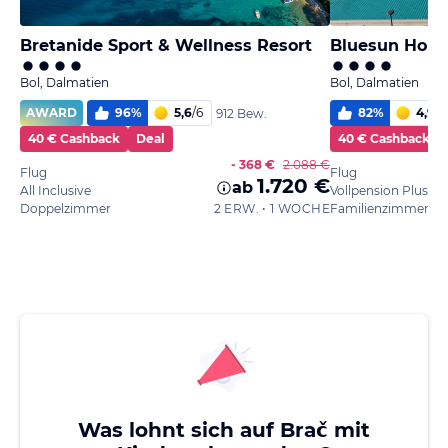
Bretanide Sport & Wellness Resort
Bluesun Holid
Bol, Dalmatien
Bol, Dalmatien
AWARD
96
%
5,6
/
6
82
%
4,9
/
6
912 Bew.
40 € Cashback
Deal
40 € Cashback
- 368 €
2.088 €
Flug
Flug
1.720 €
ab
All Inclusive
Vollpension Plus
Doppelzimmer
2 ERW. • 1 WOCHE
Familienzimmer
Was lohnt sich auf Brač mit