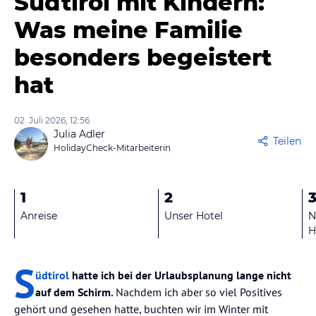
Südtirol mit Kindern:
Was meine Familie
besonders begeistert
hat
02. Juli 2026, 12:56
Julia Adler
Teilen
HolidayCheck-Mitarbeiterin
1
2
Anreise
Unser Hotel
N
H
S
üdtirol
hatte ich bei der Urlaubsplanung lange nicht
auf dem Schirm.
Nachdem ich aber so viel Positives
gehört und gesehen hatte, buchten wir im Winter mit