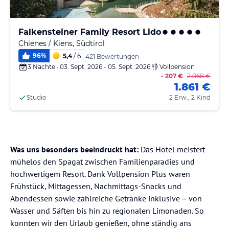
Falkensteiner Family Resort Lido
Chienes / Kiens, Südtirol
96
%
5,4
/ 6
421 Bewertungen
3 Nächte · 03. Sept. 2026 - 05. Sept. 2026
Vollpension
- 207 €
2.068 €
1.861 €
Studio
2 Erw., 2 Kind
Was uns besonders beeindruckt hat:
Das Hotel meistert
mühelos den Spagat zwischen Familienparadies und
hochwertigem Resort. Dank Vollpension Plus waren
Frühstück, Mittagessen, Nachmittags-Snacks und
Abendessen sowie zahlreiche Getränke inklusive – von
Wasser und Säften bis hin zu regionalen Limonaden. So
konnten wir den Urlaub genießen, ohne ständig ans