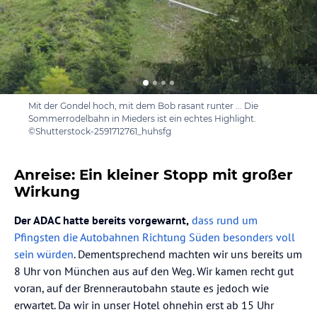
Mit der Gondel hoch, mit dem Bob rasant runter ... Die
Sommerrodelbahn in Mieders ist ein echtes Highlight.
©Shutterstock-2591712761_huhsfg
Anreise: Ein kleiner Stopp mit großer
Wirkung
Der ADAC hatte bereits vorgewarnt,
dass rund um
Pfingsten die Autobahnen Richtung Süden besonders voll
sein würden
. Dementsprechend machten wir uns bereits um
8 Uhr von München aus auf den Weg. Wir kamen recht gut
voran, auf der Brennerautobahn staute es jedoch wie
erwartet. Da wir in unser Hotel ohnehin erst ab 15 Uhr