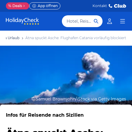
%
Deals
App öffnen
Kontakt
Hotel, Reiseziel
ania Urlaub
Ätna spuckt Asche: Flughafen Catania vorläufig blockiert
©
Samuel Brownjohn/iStock via Getty Images
Infos für Reisende nach Sizilien