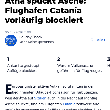
Ätna spuckt Asche:
Flughafen Catania
vorläufig blockiert
06. Juli 2026, 11:00
HolidayCheck
Teilen
Deine ReiseexpertInnen
1
2
Ankünfte gestoppt,
Warum Vulkanasche
H
Abflüge blockiert
gefährlich für Flugzeuge
ist
E
uropas größter aktiver Vulkan sorgt mitten in der
beginnenden Urlaubs-Hochsaison für Turbulenzen.
Weil der Ätna auf
Sizilien
auch in der Nacht auf Montag
Asche spuckte, sind am Flughafen
Catania
zeitweise alle
Ankünfte ausgesetzt und Abflüge komplett blockiert. Hier