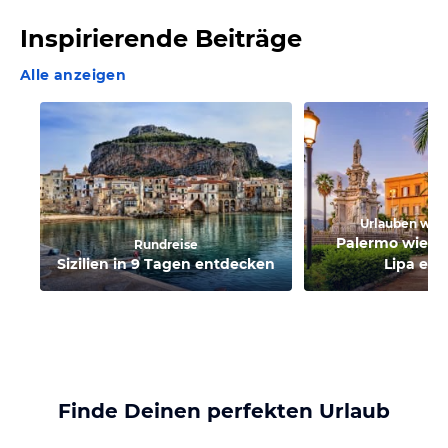
Inspirierende Beiträge
Alle anzeigen
Urlauben wie 
Palermo wie P
Rundreise
Sizilien in 9 Tagen entdecken
Lipa erl
Finde Deinen perfekten Urlaub