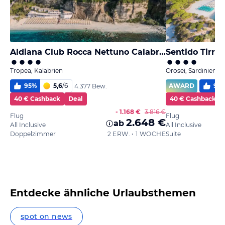
Aldiana Club Rocca Nettuno Calabria
Sentido Tirre
Tropea, Kalabrien
Orosei, Sardinien
95
%
5,6
/
6
AWARD
90
4.377 Bew.
40 € Cashback
Deal
40 € Cashback
- 1.168 €
3.816 €
Flug
Flug
2.648 €
ab
All Inclusive
All Inclusive
Doppelzimmer
2 ERW. • 1 WOCHE
Suite
Entdecke ähnliche Urlaubsthemen
spot on news