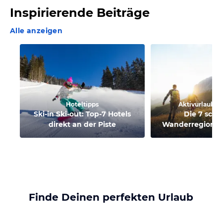
Inspirierende Beiträge
Alle anzeigen
Hoteltipps
Aktivurlaub in
Ski-in Ski-out: Top-7 Hotels
Die 7 sch
direkt an der Piste
Wanderregionen 
Finde Deinen perfekten Urlaub