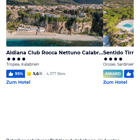
Aldiana Club Rocca Nettuno Calabria
Sentido Tirre
Tropea, Kalabrien
Orosei, Sardinien
95
%
5,6
/
6
AWARD
90
4.377 Bew.
Zum Hotel
Zum Hotel