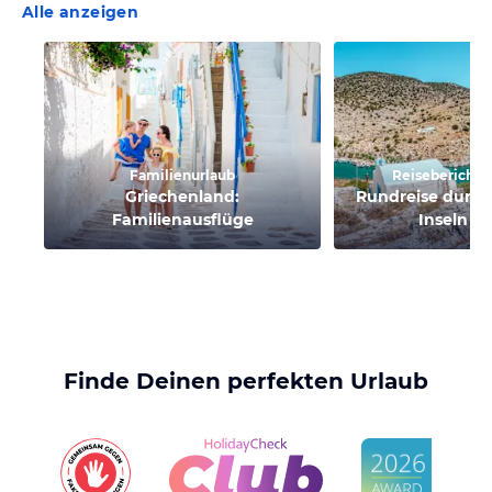
Alle anzeigen
Familienurlaub
Reisebericht i
Griechenland:
Rundreise durch
Familienausflüge
Inseln a
Finde Deinen perfekten Urlaub