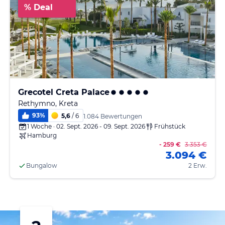
% Deal
Grecotel Creta Palace
Rethymno, Kreta
93
%
5,6
/ 6
1.084 Bewertungen
1 Woche · 02. Sept. 2026 - 09. Sept. 2026
Frühstück
Hamburg
- 259 €
3.353 €
3.094 €
Bungalow
2 Erw.