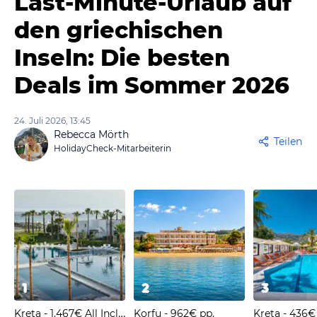
Last-Minute-Urlaub auf
den griechischen
Inseln: Die besten
Deals im Sommer 2026
24. Juli 2026, 13:45
Rebecca Mörth
Teilen
HolidayCheck-Mitarbeiterin
1
2
3
Kreta - 1.467€ All Inclusive
Korfu - 962€ pp.
Kreta - 436€