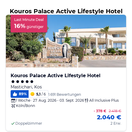
Kouros Palace Active Lifestyle Hotel
Last Minute Deal
16
%
günstiger
Kouros Palace Active Lifestyle Hotel
Mastichari, Kos
89
%
5,1
/ 6
1.691 Bewertungen
1 Woche · 27. Aug. 2026 - 03. Sept. 2026
All Inclusive Plus
Köln/Bonn
- 378 €
2.418 €
2.040 €
Doppelzimmer
2 Erw.