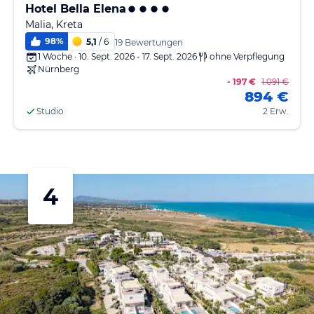
Hotel Bella Elena
Malia, Kreta
98
%
5,1
/ 6
19 Bewertungen
1 Woche · 10. Sept. 2026 - 17. Sept. 2026
ohne Verpflegung
Nürnberg
- 197 €
1.091 €
894 €
Studio
2 Erw.
4