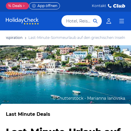
%
Deals
App öffnen
Kontakt
Hotel, Reiseziel
Inspiration
Last-Minute-Sommeurlaub auf den griechischen Inseln
©
Shutterstock - Marianna Ianovska
Last Minute Deals