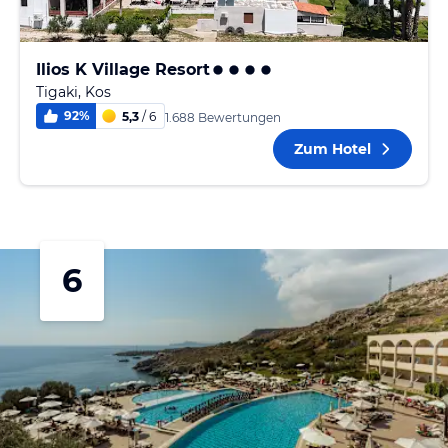
Ilios K Village Resort
Tigaki, Kos
92
%
5,3
/ 6
1.688 Bewertungen
Zum Hotel
6