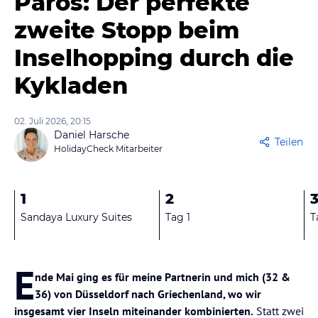
Paros: Der perfekte
zweite Stopp beim
Inselhopping durch die
Kykladen
02. Juli 2026, 20:15
Daniel Harsche
Teilen
HolidayCheck Mitarbeiter
1
2
Sandaya Luxury Suites
Tag 1
T
E
nde Mai ging es für meine Partnerin und mich (32 &
36) von Düsseldorf nach Griechenland, wo wir
insgesamt vier Inseln miteinander kombinierten.
Statt zwei