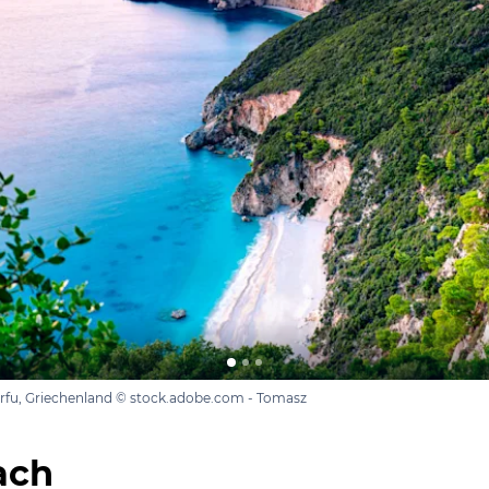
orfu, Griechenland © stock.adobe.com - Tomasz
ach