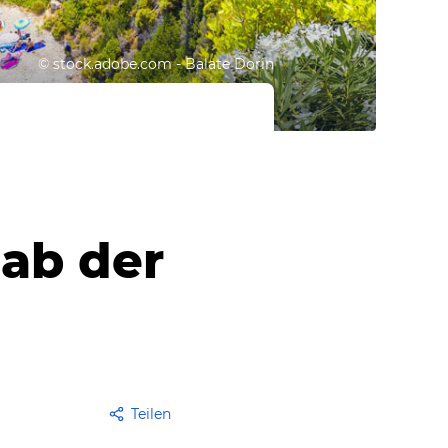
©
stock.adobe.com - Balate Dorin
nab der
Teilen