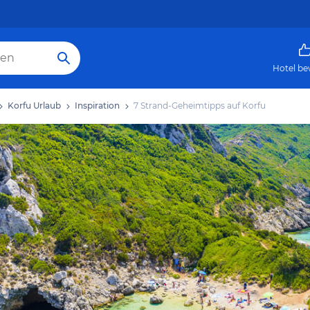
Hotel be
Korfu Urlaub
Inspiration
7 Strand-Geheimtipps auf Korfu