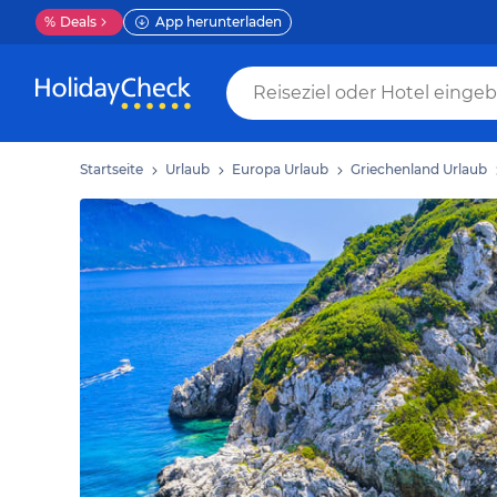
%
Deals
App herunterladen
Startseite
Urlaub
Europa Urlaub
Griechenland Urlaub