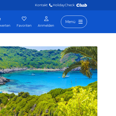
Kontakt
HolidayCheck 
Menü
werten
Favoriten
Anmelden