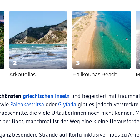
2
3
Arkoudilas
Halikounas Beach
M
schönsten
griechischen Inseln
und begeistert mit traumha
 wie
Paleokastritsa
oder
Glyfada
gibt es jedoch versteckt
abschnitte, die viele UrlauberInnen noch nicht kennen. M
r per Boot, manchmal ist der Weg eine kleine Herausforde
 ganz besondere Strände auf Korfu inklusive Tipps zu Anre