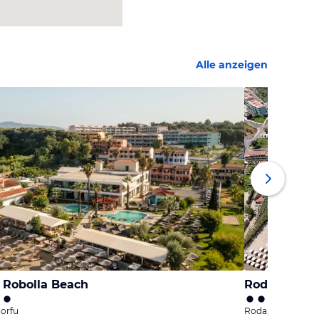
Alle anzeigen
 Robolla Beach
Roda Beach 
orfu
Roda, Korfu