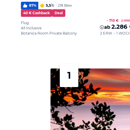
87
%
5,3
/
6
218 Bew.
40 € Cashback
Deal
- 710 €
2.99
Flug
2.286
ab
All Inclusive
Botanica Room Private Balcony
2 ERW. • 1 WOC
1