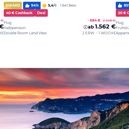
AWARD
94
%
5,4
/
6
85
1.641 Bew.
40 € Cashback
Deal
20 € 
6 €
- 684 €
2.246 €
Flug
Flug
 €
1.562 €
ab
Halbpension
Frühst
HE
Double Room Land View
2 ERW. • 1 WOCHE
Appart