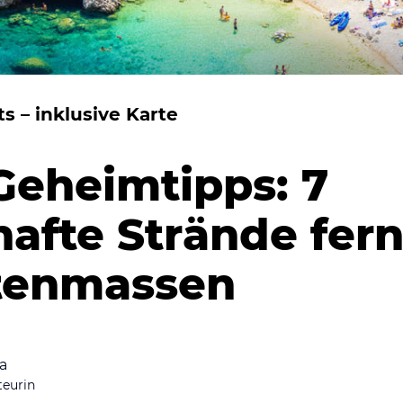
s – inklusive Karte
Geheimtipps: 7
afte Strände fer
stenmassen
la
teurin