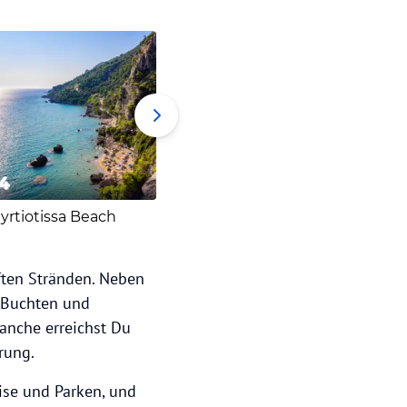
4
5
6
yrtiotissa Beach
Agios Georgios Pagon
Kamina
ften Stränden. Neben
e Buchten und
anche erreichst Du
rung.
ise und Parken, und