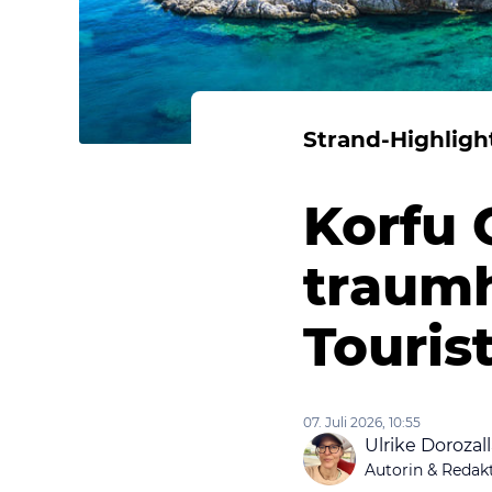
Strand-Highlight
Korfu 
traumh
Touri
07. Juli 2026, 10:55
Ulrike Dorozal
Autorin & Redak