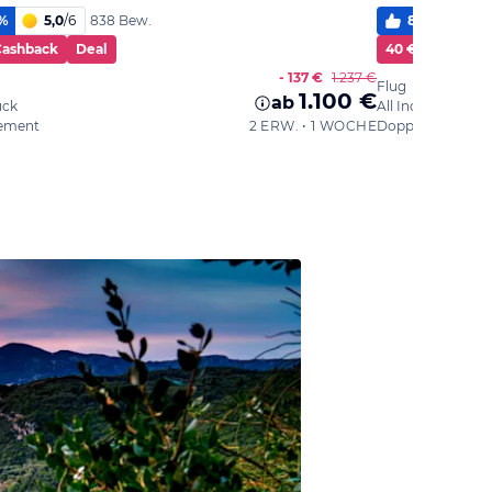
%
5,0
/
6
82
%
5,0
838 Bew.
Cashback
Deal
40 € Cashback
- 137 €
1.237 €
Flug
1.100 €
ab
ück
All Inclusive
ement
2 ERW. • 1 WOCHE
Doppelzimmer