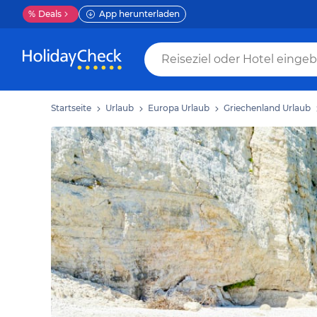
%
Deals
App herunterladen
Startseite
Urlaub
Europa Urlaub
Griechenland Urlaub