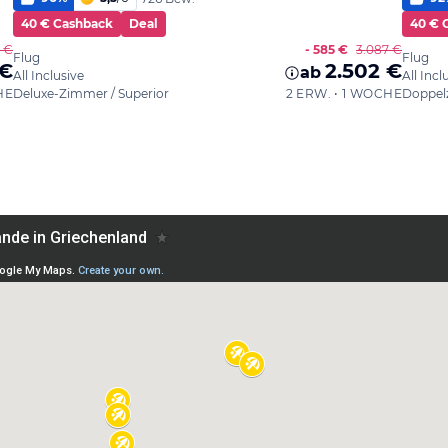
40 € Cashback
Deal
40 € 
1 €
- 585 €
3.087 €
Flug
Flug
 €
2.502 €
ab
All Inclusive
All Incl
HE
Deluxe-Zimmer / Superior
2 ERW. • 1 WOCHE
Doppel