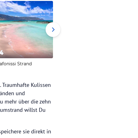
4
5
6
afonissi Strand
Balos Beach
Navagio
. Traumhafte Kulissen
ränden und
Du mehr über die zehn
aumstrand willst Du
peichere sie direkt in