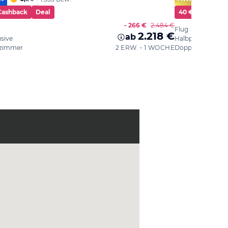
Cashback
Deal
40 € Cashback
- 266 €
2.484 €
Flug
2.218 €
ab
usive
Halbpension
zimmer
2 ERW. • 1 WOCHE
Doppelzimmer