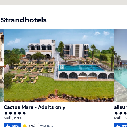
 Strandhotels
Cactus Mare - Adults only
allsu
Stalis, Kreta
Malia, 
96
%
5,5
/
6
92
726 Bew.