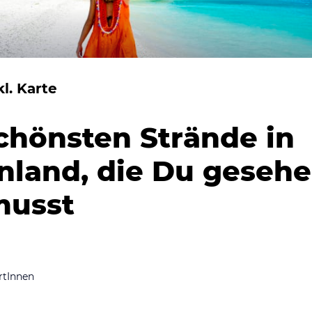
l. Karte
schönsten Strände in
nland, die Du geseh
musst
rtInnen