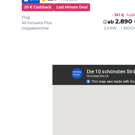
20 € Cashback
Last Minute Deal
- 361 €
3.25
Flug
2.890
ab
All Inclusive Plus
Doppelzimmer
2 ERW. • 1 WOC