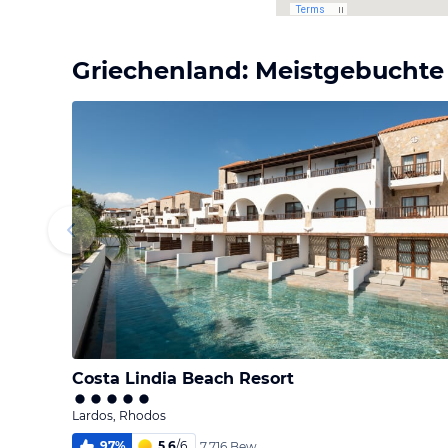
Griechenland: Meistgebuchte
Costa Lindia Beach Resort
Lardos, Rhodos
97
%
5,6
/
6
7.716 Bew.