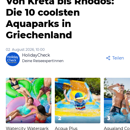
Von Kreta bis Rhodos:
Die 10 coolsten
Aquaparks in
Griechenland
02. August 2026, 10:00
HolidayCheck
Teilen
Deine ReiseexpertInnen
1
2
3
Watercity Waterpark
Acqua Plus