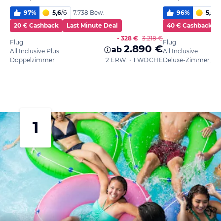
97
%
5,6
/
6
96
%
5,5
/
6
7.738 Bew.
20 € Cashback
Last Minute Deal
40 € Cashback
- 328 €
3.218 €
Flug
Flug
2.890 €
ab
All Inclusive Plus
All Inclusive
Doppelzimmer
2 ERW. • 1 WOCHE
1