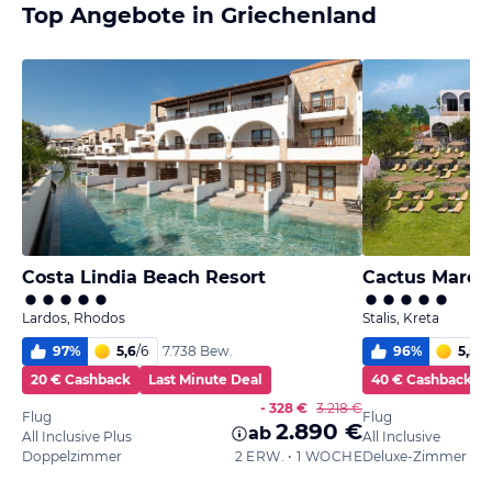
Top Angebote in Griechenland
Costa Lindia Beach Resort
Cactus Mare -
Lardos, Rhodos
Stalis, Kreta
97
%
5,6
/
6
96
%
5,5
/
6
7.738 Bew.
20 € Cashback
Last Minute Deal
40 € Cashback
- 328 €
3.218 €
Flug
Flug
2.890 €
ab
All Inclusive Plus
All Inclusive
Doppelzimmer
2 ERW. • 1 WOCHE