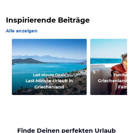
Inspirierende Beiträge
Alle anzeigen
Last Minute Deals
Familienu
Last-Minute-Urlaub in
Griechenland: A
Griechenland
Famili
Finde Deinen perfekten Urlaub