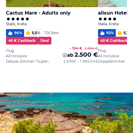
Cactus Mare - Adults only
allsun Hotel 
Stalis, Kreta
Malia, Kreta
96
%
5,5
/
6
92
%
5,1
/
6
726 Bew.
40 € Cashback
Deal
40 € Cashback
- 194 €
2.694 €
Flug
Flug
2.500 €
ab
All Inclusive
All Inclusive
Deluxe-Zimmer / Superior
2 ERW. • 1 WOCHE
Doppelzimmer