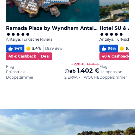
Ramada Plaza by Wyndham Antalya
Hotel SU & A
Antalya, Türkische Riviera
Antalya, Türkische 
94
%
5,4
/
6
96
%
5,5
/
6
1.839 Bew.
40 € Cashback
Deal
40 € Cashback
- 228 €
1.630 €
Flug
Flug
1.402 €
ab
Frühstück
Halbpension
Doppelzimmer
2 ERW. • 1 WOCHE
Doppelzimmer