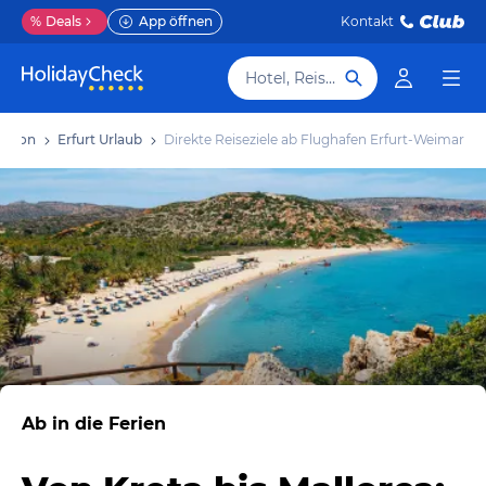
%
Deals
App öffnen
Kontakt
Hotel, Reiseziel
ration
Erfurt Urlaub
Direkte Reiseziele ab Flughafen Erfurt-Weimar
Ab in die Ferien