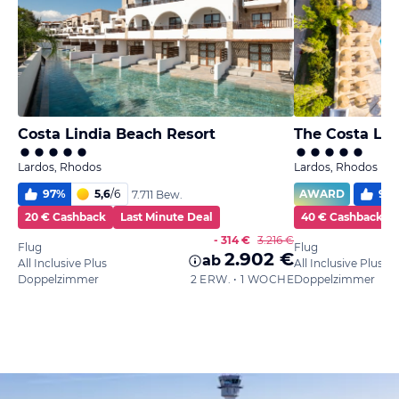
Costa Lindia Beach Resort
Lardos, Rhodos
Lardos, Rhodos
97
%
5,6
/
6
AWARD
97
7.711 Bew.
20 € Cashback
Last Minute Deal
40 € Cashback
- 314 €
3.216 €
Flug
Flug
2.902 €
ab
All Inclusive Plus
All Inclusive Plus
Doppelzimmer
2 ERW. • 1 WOCHE
Doppelzimmer