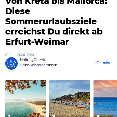
Von Kreta bis Mallorca:
Diese
Sommerurlaubsziele
erreichst Du direkt ab
Erfurt-Weimar
01. Juni 2026, 13:20
HolidayCheck
Teilen
Deine ReiseexpertInnen
1
2
3