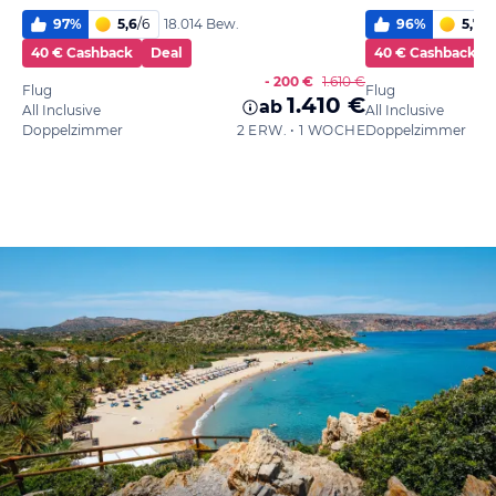
97
%
5,6
/
6
96
%
5,7
/
6
18.014 Bew.
40 € Cashback
Deal
40 € Cashback
- 200 €
1.610 €
Flug
Flug
1.410 €
ab
All Inclusive
All Inclusive
Doppelzimmer
2 ERW. • 1 WOCHE
Doppelzimmer