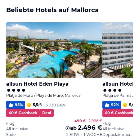
Beliebte Hotels auf Mallorca
allsun Hotel Eden Playa
allsun Hotel K
Platja de Muro / Playa de Muro, Mallorca
Platja de Palma / P
95
%
5,5
/
6
92
%
5,0
/
6
6.030 Bew.
40 € Cashback
Deal
40 € Cashback
- 490 €
2.986 €
Flug
Flug
2.496 €
ab
All Inclusive
All Inclusive
Suite
2 ERW. • 1 WOCHE
Doppelzimmer