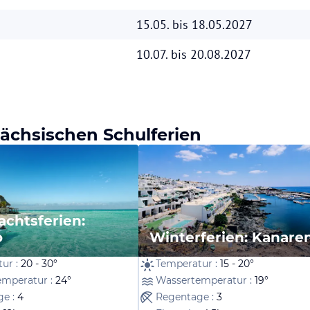
15.05. bis 18.05.2027
10.07. bis 20.08.2027
 sächsischen Schulferien
chtsferien:
o
Winterferien: Kanare
ur :
20 - 30°
Temperatur :
15 - 20°
emperatur :
24°
Wassertemperatur :
19°
ge :
4
Regentage :
3