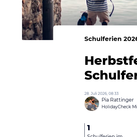
Schulferien 202
Herbstf
Schulfe
28. Juli 2026, 08:33
Pia Rattinger
HolidayCheck Mi
1
Schulferien im