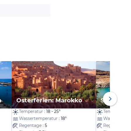
n
Osterferien: Marokko
Sommerfe
Temperatur :
18 - 25°
Temperatur :
Wassertemperatur :
18°
Wassertempe
Regentage :
5
Regentage :