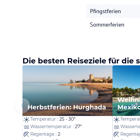
Pfingstferien
Sommerferien
Die besten Reiseziele für die
Weihna
Herbstferien: Hurghada
Mexik
Temperatur :
25 - 30°
Temperat
Wassertemperatur :
27°
Wassert
Regentage :
2
Regenta