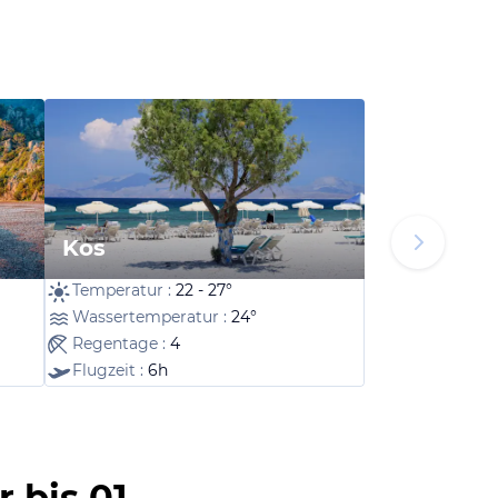
Kos
Temperatur :
22 - 27°
Wassertemperatur :
24°
Regentage :
4
Flugzeit :
6h
 bis 01.