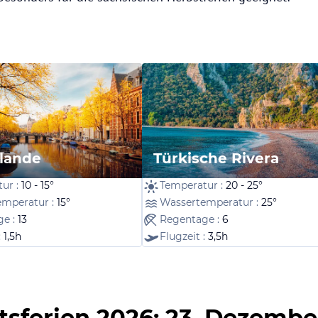
lande
Türkische Rivera
ur :
10 - 15°
Temperatur :
20 - 25°
emperatur :
15°
Wassertemperatur :
25°
ge :
13
Regentage :
6
:
1,5h
Flugzeit :
3,5h
sferien 2026: 23. Dezember