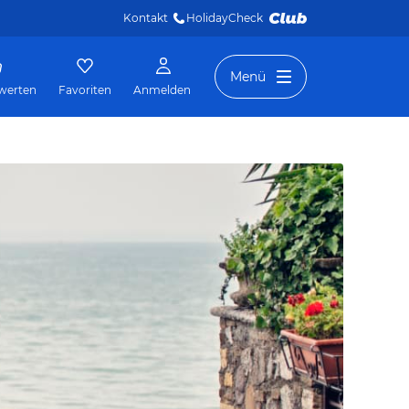
Kontakt
HolidayCheck 
Menü
werten
Favoriten
Anmelden