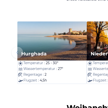
Hurghada
Nieder
Temperatur :
25 - 30°
Temperat
Wassertemperatur :
27°
Wassert
Regentage :
2
Regenta
Flugzeit :
4,5h
Flugzeit 
Weihancht