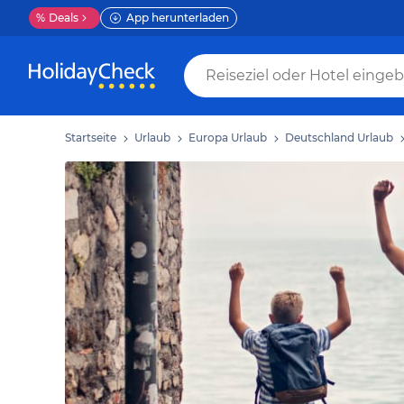
%
Deals
App herunterladen
Startseite
Urlaub
Europa Urlaub
Deutschland Urlaub