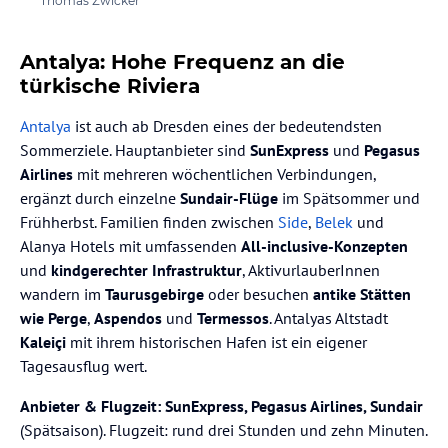
Thomas Zwicker
Antalya: Hohe Frequenz an die
türkische Riviera
Antalya
ist auch ab Dresden eines der bedeutendsten
Sommerziele. Hauptanbieter sind
SunExpress
und
Pegasus
Airlines
mit mehreren wöchentlichen Verbindungen,
ergänzt durch einzelne
Sundair-Flüge
im Spätsommer und
Frühherbst. Familien finden zwischen
Side
,
Belek
und
Alanya Hotels mit umfassenden
All-inclusive-Konzepten
und
kindgerechter Infrastruktur
, AktivurlauberInnen
wandern im
Taurusgebirge
oder besuchen
antike Stätten
wie Perge
,
Aspendos
und
Termessos
. Antalyas Altstadt
Kaleiçi
mit ihrem historischen Hafen ist ein eigener
Tagesausflug wert.
Anbieter & Flugzeit:
SunExpress, Pegasus Airlines, Sundair
(Spätsaison). Flugzeit: rund drei Stunden und zehn Minuten.