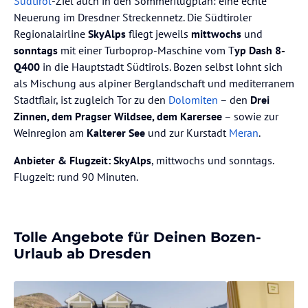
Südtirol
-Ziel auch in den Sommerflugplan: eine echte
Neuerung im Dresdner Streckennetz. Die Südtiroler
Regionalairline
SkyAlps
fliegt jeweils
mittwochs
und
sonntags
mit einer Turboprop-Maschine vom T
yp Dash 8-
Q400
in die Hauptstadt Südtirols. Bozen selbst lohnt sich
als Mischung aus alpiner Berglandschaft und mediterranem
Stadtflair, ist zugleich Tor zu den
Dolomiten
– den
Drei
Zinnen, dem Pragser Wildsee, dem Karersee
– sowie zur
Weinregion am
Kalterer See
und zur Kurstadt
Meran
.
Anbieter & Flugzeit:
SkyAlps
, mittwochs und sonntags.
Flugzeit: rund 90 Minuten.
Tolle Angebote für Deinen Bozen-
Urlaub ab Dresden