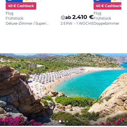
40 € Cashback
40 € Cashback
Flug
Flug
2.410 €
ab
Frühstück
Frühstück
Deluxe-Zimmer / Superior
2 ERW. • 1 WOCHE
Doppelzimmer