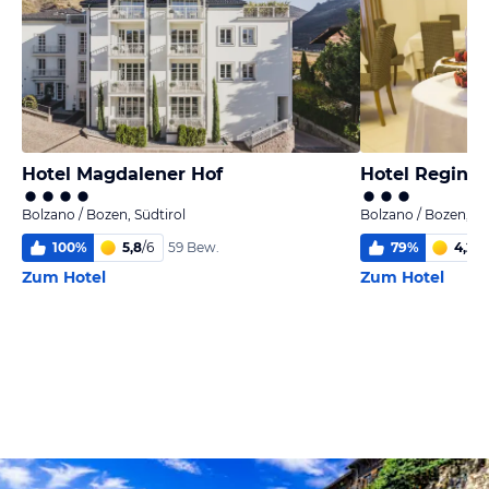
Hotel Magdalener Hof
Hotel Regina
Bolzano / Bozen, Südtirol
Bolzano / Bozen, Sü
100
%
5,8
/
6
79
%
4,2
/
6
59 Bew.
Zum Hotel
Zum Hotel