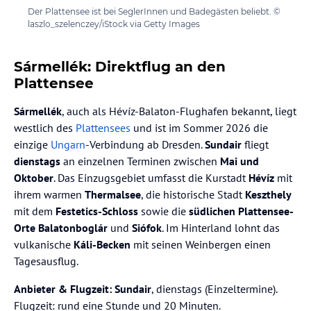
Der Plattensee ist bei SeglerInnen und Badegästen beliebt. ©
laszlo_szelenczey/iStock via Getty Images
Sármellék: Direktflug an den
Plattensee
Sármellék
, auch als Hévíz-Balaton-Flughafen bekannt, liegt
westlich des
Plattensees
und ist im Sommer 2026 die
einzige
Ungarn
-Verbindung ab Dresden.
Sundair
fliegt
dienstags
an einzelnen Terminen zwischen
Mai und
Oktober
. Das Einzugsgebiet umfasst die Kurstadt
Hévíz
mit
ihrem warmen
Thermalsee
, die historische Stadt
Keszthely
mit dem
Festetics-Schloss
sowie die
südlichen Plattensee-
Orte
Balatonboglár
und
Siófok
. Im Hinterland lohnt das
vulkanische
Káli-Becken
mit seinen Weinbergen einen
Tagesausflug.
Anbieter & Flugzeit:
Sundair
, dienstags (Einzeltermine).
Flugzeit: rund eine Stunde und 20 Minuten.