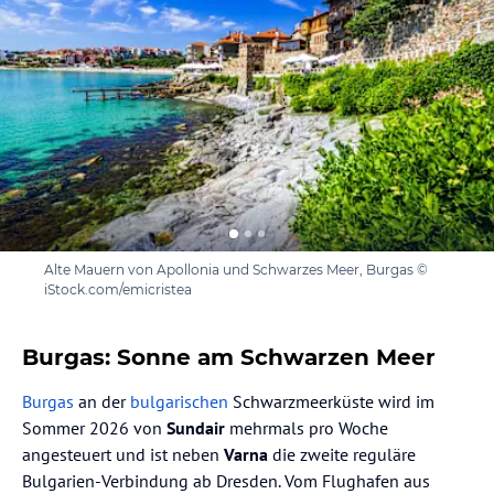
Alte Mauern von Apollonia und Schwarzes Meer, Burgas ©
iStock.com/emicristea
Burgas: Sonne am Schwarzen Meer
Burgas
an der
bulgarischen
Schwarzmeerküste wird im
Sommer 2026 von
Sundair
mehrmals pro Woche
angesteuert und ist neben
Varna
die zweite reguläre
Bulgarien-Verbindung ab Dresden. Vom Flughafen aus