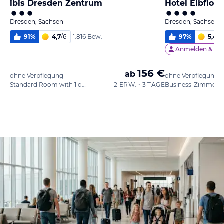
ibis Dresden Zentrum
Hotel Elbflor
Dresden, Sachsen
Dresden, Sachsen
91
%
4,7
/
6
97
%
5,4
/
6
1.816 Bew.
Anmelden &
48
156 €
ab
ohne Verpflegung
ohne Verpflegung
Standard Room with 1 double bed 160 x 200 cm
2 ERW. • 3 TAGE