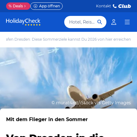
%
Deals
App öffnen
Kontakt
Hotel, Reiseziel
ughafen Dresden: Diese Sommerziele kannst Du 2026 von hier erreichen
©
murat4art/iStock via Getty Images
Mit dem Flieger in den Sommer