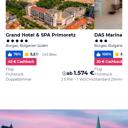
Grand Hotel & SPA Primoretz
DAS Marina B
Burgas, Bulgarien Süden
Burgas, Bulgarien 
76
%
5,2
/
6
100
%
5,0
/
245 Bew.
40 € Cashback
20 € Cashback
Flug
Flug
1.574 €
ab
Frühstück
Frühstück
Doppelzimmer
2 ERW. • 1 WOCHE
Standard Zimmer