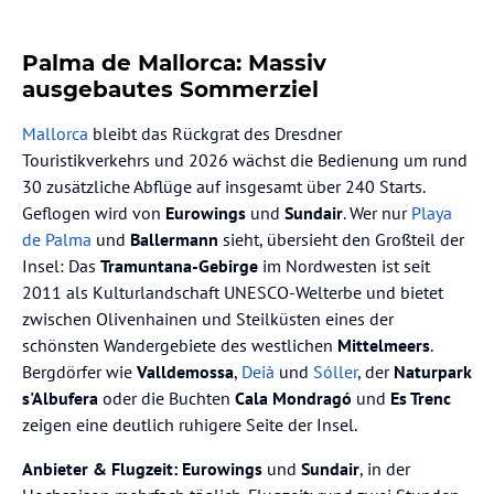
Palma de Mallorca: Massiv
ausgebautes Sommerziel
Mallorca
bleibt das Rückgrat des Dresdner
Touristikverkehrs und 2026 wächst die Bedienung um rund
30 zusätzliche Abflüge auf insgesamt über 240 Starts.
Geflogen wird von
Eurowings
und
Sundair
. Wer nur
Playa
de Palma
und
Ballermann
sieht, übersieht den Großteil der
Insel: Das
Tramuntana-Gebirge
im Nordwesten ist seit
2011 als Kulturlandschaft UNESCO-Welterbe und bietet
zwischen Olivenhainen und Steilküsten eines der
schönsten Wandergebiete des westlichen
Mittelmeers
.
Bergdörfer wie
Valldemossa
,
Deià
und
Sóller
, der
Naturpark
s'Albufera
oder die Buchten
Cala Mondragó
und
Es Trenc
zeigen eine deutlich ruhigere Seite der Insel.
Anbieter & Flugzeit:
Eurowings
und
Sundair
, in der