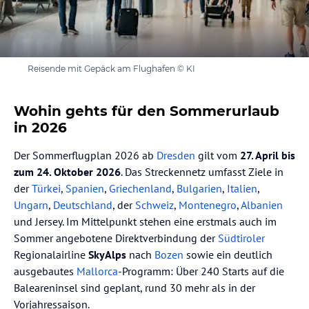
Reisende mit Gepäck am Flughafen © KI
Wohin gehts für den Sommerurlaub
in 2026
Der Sommerflugplan 2026 ab
Dresden
gilt vom
27. April bis
zum 24. Oktober 2026
. Das Streckennetz umfasst Ziele in
der
Türkei
,
Spanien
,
Griechenland
,
Bulgarien
,
Italien
,
Ungarn
,
Deutschland
, der
Schweiz
,
Montenegro
,
Albanien
und Jersey. Im Mittelpunkt stehen eine erstmals auch im
Sommer angebotene Direktverbindung der
Südtiroler
Regionalairline
SkyAlps
nach
Bozen
sowie ein deutlich
ausgebautes
Mallorca
-Programm: Über 240 Starts auf die
Baleareninsel sind geplant, rund 30 mehr als in der
Vorjahressaison.