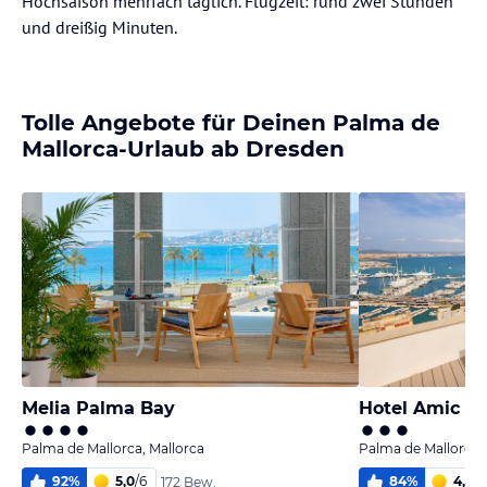
Hochsaison mehrfach täglich. Flugzeit: rund zwei Stunden
und dreißig Minuten.
Tolle Angebote für Deinen Palma de
Mallorca-Urlaub ab Dresden
Melia Palma Bay
Hotel Amic Ho
Palma de Mallorca, Mallorca
Palma de Mallorca,
92
%
5,0
/
6
84
%
4,8
/
6
172 Bew.