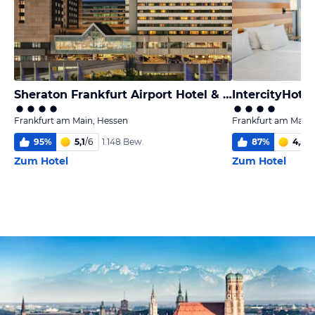
Sheraton Frankfurt Airport Hotel & Conference Center
Frankfurt am Main, Hessen
Frankfurt am Main,
95
%
5,1
/
6
87
%
4,5
/
6
1.148 Bew.
Zum Hotel
Zum Hotel