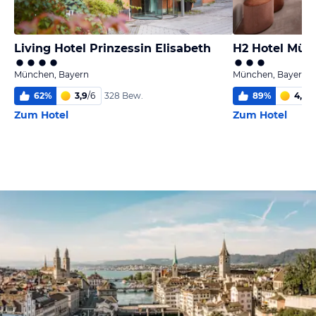
Living Hotel Prinzessin Elisabeth
H2 Hotel Mün
München, Bayern
München, Bayern
62
%
3,9
/
6
89
%
4,9
/
6
328 Bew.
Zum Hotel
Zum Hotel