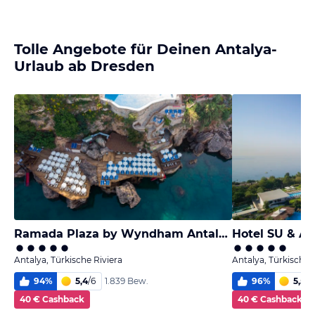
Tolle Angebote für Deinen Antalya-
Urlaub ab Dresden
Ramada Plaza by Wyndham Antalya
Hotel SU & A
Antalya, Türkische Riviera
Antalya, Türkische 
94
%
5,4
/
6
96
%
5,5
/
6
1.839 Bew.
40 € Cashback
40 € Cashback