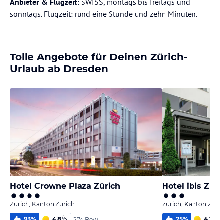
Anbieter & Flugzeit:
SWISS, montags bis freitags und
sonntags. Flugzeit: rund eine Stunde und zehn Minuten.
Tolle Angebote für Deinen Zürich-
Urlaub ab Dresden
Hotel Crowne Plaza Zürich
Hotel ibis Zür
Zürich, Kanton Zürich
Zürich, Kanton Zür
93
%
4,8
/
6
75
%
4,2
/
6
274 Bew.