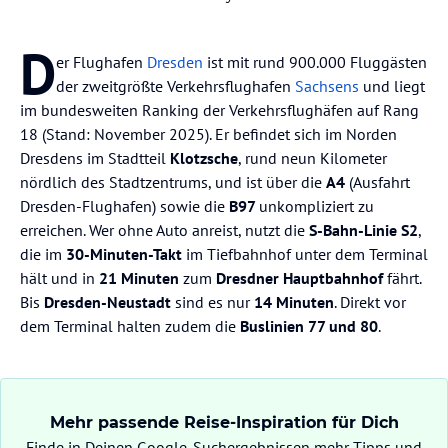
D
er Flughafen
Dresden
ist mit rund 900.000 Fluggästen
der zweitgrößte Verkehrsflughafen
Sachsens
und liegt
im bundesweiten Ranking der Verkehrsflughäfen auf Rang
18 (Stand: November 2025). Er befindet sich im Norden
Dresdens im Stadtteil
Klotzsche
, rund neun Kilometer
nördlich des Stadtzentrums, und ist über die
A4
(Ausfahrt
Dresden-Flughafen) sowie die
B97
unkompliziert zu
erreichen. Wer ohne Auto anreist, nutzt die
S-Bahn-Linie S2
,
die im
30-Minuten-Takt
im Tiefbahnhof unter dem Terminal
hält und in
21 Minuten
zum
Dresdner Hauptbahnhof
fährt.
Bis
Dresden-Neustadt
sind es nur
14 Minuten
. Direkt vor
dem Terminal halten zudem die
Buslinien 77 und 80
.
Mehr passende Reise-Inspiration für Dich
Finde in Deinen Google-Suchergebnissen mehr Tipps und