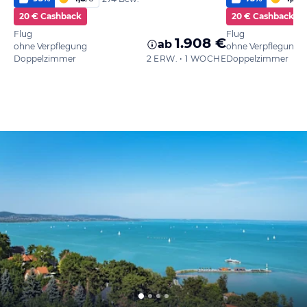
20 € Cashback
20 € Cashback
Flug
Flug
1.908 €
ab
ohne Verpflegung
ohne Verpflegung
Doppelzimmer
2 ERW. • 1 WOCHE
Doppelzimmer