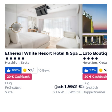
Ethereal White Resort Hotel & Spa - Adults Only
Lato Boutique
Heraklion, Kreta
Heraklion, Kreta
100
%
5,9
/
6
93
%
5,0
/
6
10 Bew.
20 € Cashback
20 € Cashback
Flug
Flug
1.952 €
ab
Frühstück
Frühstück
Suite
2 ERW. • 1 WOCHE
Doppelzimmer