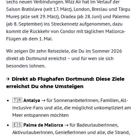
sechs neuen Verbindungen. Wizz Air hat im Verlauf der
Saison Bratislava (seit 17. März), London, Breslau und Târgu
Mureș (alle seit 29. März), Oradea (ab 28. Juni) und Palermo
(ab 8. September) ins Streckennetz aufgenommen, dazu
kommt die Rückkehr von Condor mit täglichen Mallorca-
Flügen ab dem 1. Mai.
Wir zeigen Dir zehn Reiseziele, die Du im Sommer 2026
direkt ab Dortmund erreichst – und für wen sie sich
besonders lohnen.
✈️
Direkt ab Flughafen Dortmund: Diese Ziele
erreichst Du ohne Umsteigen
🇹🇷
Antalya
→ für SonnenanbeterInnen, Familien, All-
Inclusive-Fans und alle, die möglichst unkompliziert am
Meer entspannen möchten
🇪🇸
Palma de Mallorca
→ für BadeurlauberInnen,
AktivurlauberInnen, GenießerInnen und alle, die Strand,