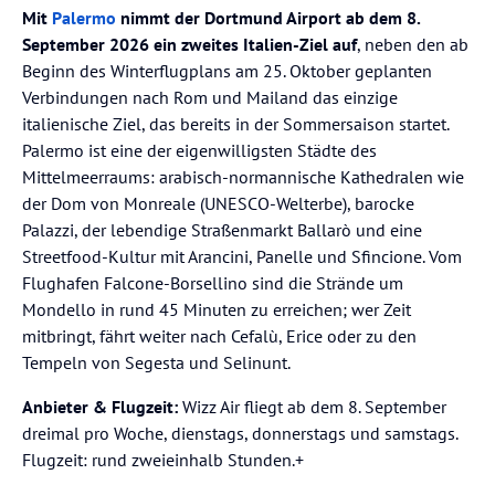
Mit
Palermo
nimmt der Dortmund Airport ab dem 8.
September 2026 ein zweites Italien-Ziel auf
, neben den ab
Beginn des Winterflugplans am 25. Oktober geplanten
Verbindungen nach Rom und Mailand das einzige
italienische Ziel, das bereits in der Sommersaison startet.
Palermo ist eine der eigenwilligsten Städte des
Mittelmeerraums: arabisch-normannische Kathedralen wie
der Dom von Monreale (UNESCO-Welterbe), barocke
Palazzi, der lebendige Straßenmarkt Ballarò und eine
Streetfood-Kultur mit Arancini, Panelle und Sfincione. Vom
Flughafen Falcone-Borsellino sind die Strände um
Mondello in rund 45 Minuten zu erreichen; wer Zeit
mitbringt, fährt weiter nach Cefalù, Erice oder zu den
Tempeln von Segesta und Selinunt.
Anbieter & Flugzeit:
Wizz Air fliegt ab dem 8. September
dreimal pro Woche, dienstags, donnerstags und samstags.
Flugzeit: rund zweieinhalb Stunden.+