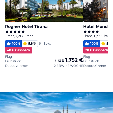
Rogner Hotel Tirana
Hotel Mondial
Tirana, Qark Tirana
Tirana, Qark Tirana
100
%
5,8
/
6
100
%
5,6
/
64 Bew.
40 € Cashback
20 € Cashback
Flug
Flug
1.752 €
ab
Frühstück
Frühstück
Doppelzimmer
2 ERW. • 1 WOCHE
Doppelzimmer