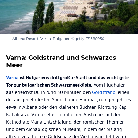
Albena Resort, Varna, Bulgarien ©getty-171580950
Varna: Goldstrand und Schwarzes
Meer
Varna
ist Bulgariens drittgrößte Stadt und das wichtigste
Tor zur bulgarischen Schwarzmeerküste.
Vom Flughafen
aus erreichst Du in rund 30 Minuten den
Goldstrand
, einen
der ausgedehntesten Sandstrände Europas; ruhiger geht es
etwa in Albena oder den kleineren Buchten Richtung Kap
Kaliakra zu. Varna selbst lohnt einen Abstecher mit der
Kathedrale Maria Entschlafung, den römischen Thermen
und dem Archäologischen Museum, in dem der bislang
älteste verarbeitete Goldschatz der Welt ausgestellt wird).