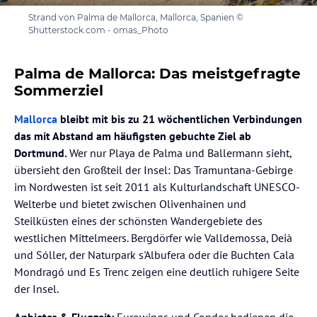
Strand von Palma de Mallorca, Mallorca, Spanien ©
Shutterstock.com - omas_Photo
Palma de Mallorca: Das meistgefragte
Sommerziel
Mallorca
bleibt mit bis zu 21 wöchentlichen Verbindungen
das mit Abstand am häufigsten gebuchte Ziel ab
Dortmund.
Wer nur Playa de Palma und Ballermann sieht,
übersieht den Großteil der Insel: Das Tramuntana-Gebirge
im Nordwesten ist seit 2011 als Kulturlandschaft UNESCO-
Welterbe und bietet zwischen Olivenhainen und
Steilküsten eines der schönsten Wandergebiete des
westlichen Mittelmeers. Bergdörfer wie Valldemossa, Deià
und Sóller, der Naturpark s'Albufera oder die Buchten Cala
Mondragó und Es Trenc zeigen eine deutlich ruhigere Seite
der Insel.