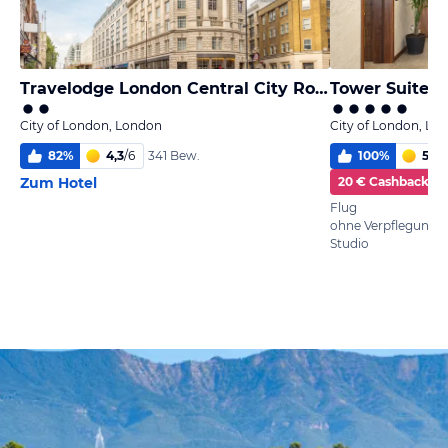
Travelodge London Central City Road
Tower Suites 
City of London, London
City of London, Lo
82
%
4,3
/
6
100
%
5,5
/
341 Bew.
Zum Hotel
20 € Cashback
Flug
ohne Verpflegung
Studio