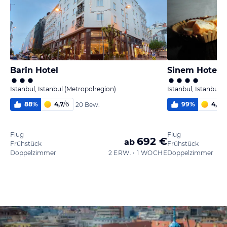
Barin Hotel
Sinem Hotel
Istanbul, Istanbul (Metropolregion)
Istanbul, Istanbul 
88
%
4,7
/
6
99
%
4,0
/
6
20 Bew.
Flug
Flug
692 €
ab
Frühstück
Frühstück
Doppelzimmer
2 ERW. • 1 WOCHE
Doppelzimmer