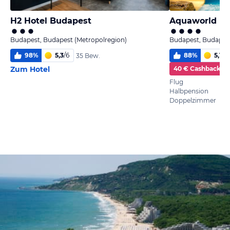
H2 Hotel Budapest
Aquaworld Re
Budapest, Budapest (Metropolregion)
Budapest, Budapest
98
%
5,3
/
6
88
%
5,1
/
6
35 Bew.
Zum Hotel
40 € Cashback
Flug
Halbpension
Doppelzimmer