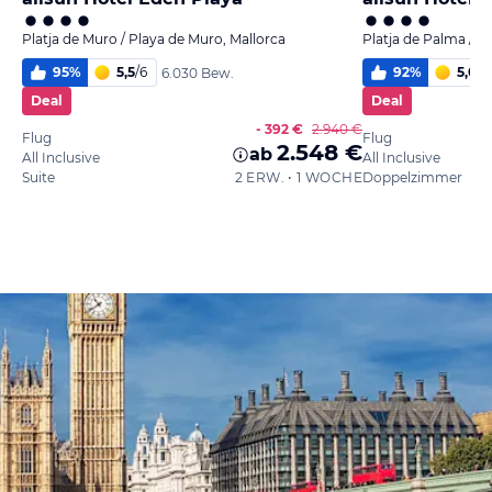
Platja de Muro / Playa de Muro, Mallorca
Platja de Palma / P
95
%
5,5
/
6
92
%
5,0
/
6
6.030 Bew.
Deal
Deal
- 392 €
2.940 €
Flug
Flug
2.548 €
ab
All Inclusive
All Inclusive
Suite
2 ERW. • 1 WOCHE
Doppelzimmer