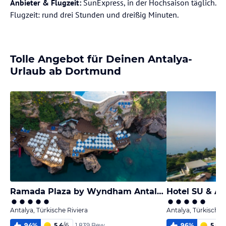
Anbieter & Flugzeit:
SunExpress, in der Hochsaison täglich.
Flugzeit: rund drei Stunden und dreißig Minuten.
Tolle Angebot für Deinen Antalya-
Urlaub ab Dortmund
Ramada Plaza by Wyndham Antalya
Hotel SU & A
Antalya, Türkische Riviera
Antalya, Türkische 
94
%
5,4
/
6
96
%
5,5
/
6
1.839 Bew.