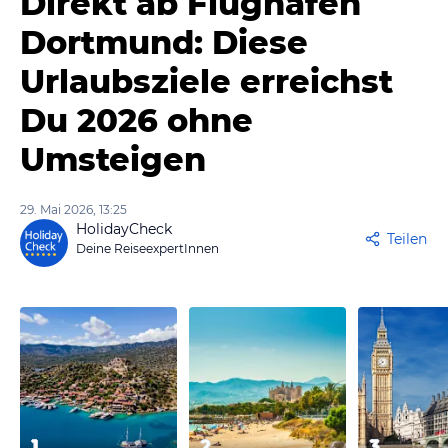
Direkt ab Flughafen
Dortmund: Diese
Urlaubsziele erreichst
Du 2026 ohne
Umsteigen
29. Mai 2026, 13:25
HolidayCheck
Teilen
Deine ReiseexpertInnen
1
2
3