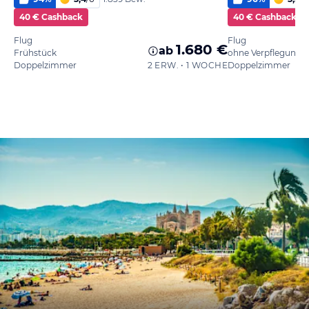
40 € Cashback
40 € Cashback
Flug
Flug
1.680 €
ab
Frühstück
ohne Verpflegung
Doppelzimmer
2 ERW. • 1 WOCHE
Doppelzimmer