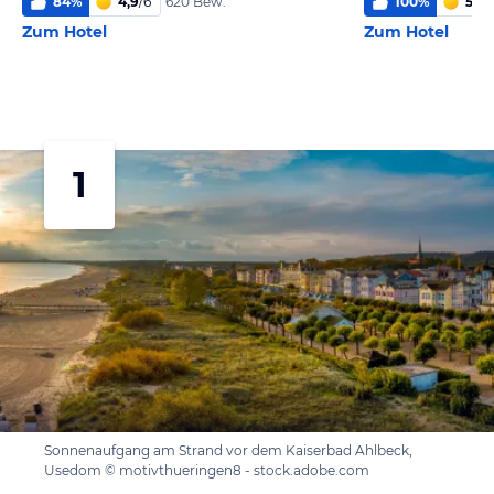
84
%
4,9
/
6
100
%
5,7
/
620 Bew.
Zum Hotel
Zum Hotel
1
Sonnenaufgang am Strand vor dem Kaiserbad Ahlbeck,
Usedom © motivthueringen8 - stock.adobe.com