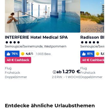
INTERFERIE Hotel Medical SPA
Radisson Blu 
Swinoujscie/Swinemünde, Westpommern
Swinoujscie/Swin
76
%
4,6
/
6
81
%
5,0
/
6
1.003 Bew.
40 € Cashback
40 € Cashback
Flug
Flug
1.270 €
ab
Frühstück
Frühstück
Doppelzimmer
2 ERW. • 1 WOCHE
Doppelzimmer
Entdecke ähnliche Urlaubsthemen