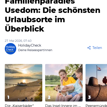
Familienparadies
Usedom: Die schönsten
Urlaubsorte im
Überblick
27. Mai 2026, 07:40
HolidayCheck
Teilen
Deine ReiseexpertInnen
1
2
3
Das Insel-Innere im Norden
Die „Kaiserbäder“
Peenemünd