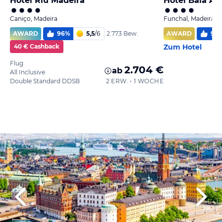
Hotel Riu Madeira
Hotel Baia Az
Caniço, Madeira
Funchal, Madeira
AWARD
96
%
5,5
/
6
AWARD
97
2.773 Bew.
40 € Cashback
Zum Hotel
Flug
2.704 €
ab
All Inclusive
Double Standard DDSB
2 ERW. • 1 WOCHE