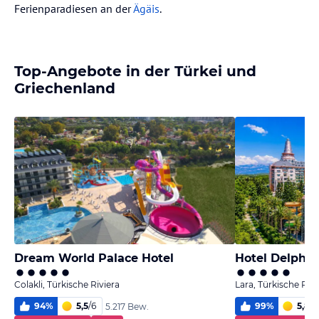
Ferienparadiesen an der
Ägäis
.
Top-Angebote in der Türkei und
Griechenland
Dream World Palace Hotel
Hotel Delphin
Colakli, Türkische Riviera
Lara, Türkische Rivi
94
%
5,5
/
6
99
%
5,8
/
6
5.217 Bew.