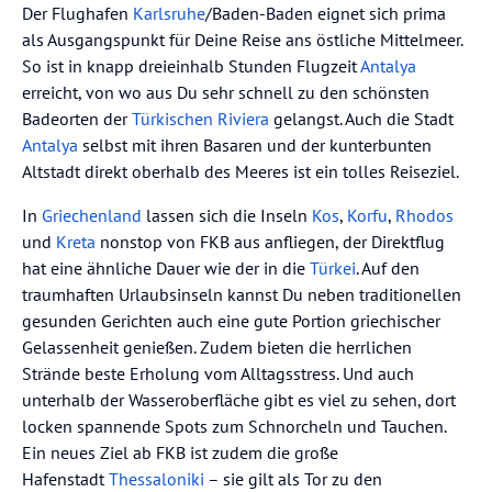
Der Flughafen
Karlsruhe
/Baden-Baden eignet sich prima
als Ausgangspunkt für Deine Reise ans östliche Mittelmeer.
So ist in knapp dreieinhalb Stunden Flugzeit
Antalya
erreicht, von wo aus Du sehr schnell zu den schönsten
Badeorten der
Türkischen Riviera
gelangst. Auch die Stadt
Antalya
selbst mit ihren Basaren und der kunterbunten
Altstadt direkt oberhalb des Meeres ist ein tolles Reiseziel.
In
Griechenland
lassen sich die Inseln
Kos
,
Korfu
,
Rhodos
und
Kreta
nonstop von FKB aus anfliegen, der Direktflug
hat eine ähnliche Dauer wie der in die
Türkei
. Auf den
traumhaften Urlaubsinseln kannst Du neben traditionellen
gesunden Gerichten auch eine gute Portion griechischer
Gelassenheit genießen. Zudem bieten die herrlichen
Strände beste Erholung vom Alltagsstress. Und auch
unterhalb der Wasseroberfläche gibt es viel zu sehen, dort
locken spannende Spots zum Schnorcheln und Tauchen.
Ein neues Ziel ab FKB ist zudem die große
Hafenstadt
Thessaloniki
– sie gilt als Tor zu den