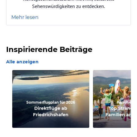
Sehenswürdigkeiten zu entdecken.
Mehr lesen
Inspirierende Beiträge
Alle anzeigen
Sommerflugplan für 2026
Familienu
Direktflüge ab
Top Strandb
Friedrichshafen
Familien am 