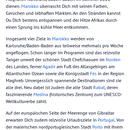
dienen.
Marokko
überrascht Dich mit seinen Farben,
Gerüchen und lebhaften Märkten. An den Stränden kannst
Du Dich bestens entspannen und der Hitze Afrikas durch
einen Sprung ins kühle Meer entkommen.
Insgesamt vier Ziele in
Marokko
werden von
Karlsruhe/Baden-Baden aus teilweise mehrmals pro Woche
angeflogen. Schon länger im Programm sind das reizvolle
Tanger unweit der schönen Stadt Chefchaouen im
Norden
des Landes, ferner
Agadir
am Fuß des Atlasgebirges am
Atlantischen Ozean sowie die Königsstadt
Fès
in der Region
Maghreb. Unvergesslich spannende Destinationen sind sie
alle drei. Neu dabei ist zudem die alte Stadt
Rabat
, deren
faszinierende
Medina
(historisches Zentrum) zum UNESCO-
Weltkulturerbe zählt.
Auf der europäischen Seite der Meerenge von Gibraltar
erwarten Dich zudem reizvolle Urlaubsziele in
Portugal
. Von
der malerischen nordportugiesischen Stadt
Porto
mit ihrem