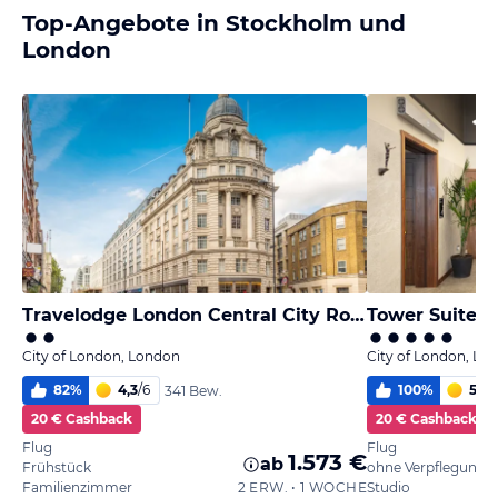
Top-Angebote in Stockholm und
London
Travelodge London Central City Road
Tower Suites 
City of London, London
City of London, Lo
82
%
4,3
/
6
100
%
5,5
/
341 Bew.
20 € Cashback
20 € Cashback
Flug
Flug
1.573 €
ab
Frühstück
ohne Verpflegung
Familienzimmer
2 ERW. • 1 WOCHE
Studio