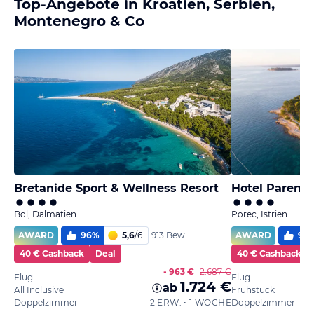
Top-Angebote in Kroatien, Serbien,
Montenegro & Co
Bretanide Sport & Wellness Resort
Hotel Parent
Bol, Dalmatien
Porec, Istrien
AWARD
96
%
5,6
/
6
AWARD
96
913 Bew.
40 € Cashback
Deal
40 € Cashback
- 963 €
2.687 €
Flug
Flug
1.724 €
ab
All Inclusive
Frühstück
Doppelzimmer
2 ERW. • 1 WOCHE
Doppelzimmer