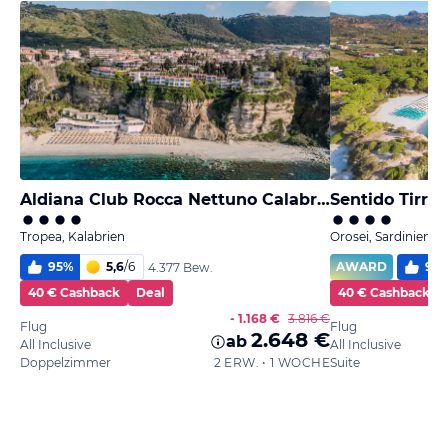
Aldiana Club Rocca Nettuno Calabria
Sentido Tirre
Tropea, Kalabrien
Orosei, Sardinien
95
%
5,6
/
6
AWARD
90
4.377 Bew.
40 € Cashback
Deal
40 € Cashback
- 1.168 €
3.816 €
Flug
Flug
2.648 €
ab
All Inclusive
All Inclusive
Doppelzimmer
2 ERW. • 1 WOCHE
Suite