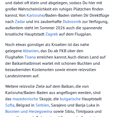
und dabei oft klein und abgelegen, sodass Du hier mit
großer Wahrscheinlichkeit ein ruhiges Plätzchen finden
kannst. Von
Karlsruhe
/Baden-Baden stehen Dir Direktflüge
nach
Zadar
und ins zauberhafte
Dubrovnik
zur Verfügung,
außerdem steht im Sommer 2026 auch die spannende
kroatische Hauptstadt
Zagreb
auf dem Flugplan.
Noch etwas günstiger als Kroatien ist das nahe
gelegene
Albanien
, das Du ab FKB über den
Flughafen
Tirana
erreichen kannst. Auch dieses Land auf
der Balkanhalbinsel wartet mit schönen Buchten und
bezaubernden Küstenorten sowie einem reizvollen
Landesinneren auf.
Weitere reizvolle Ziele auf dem Balkan, die von
Karlsruhe/Baden-Baden aus angeflogen werden, sind
das
mazedonische
Skopje, die
bulgarische
Hauptstadt
Sofia
, Belgrad in
Serbien
, Sarajevo und Banja Luka in
Bosnien und Herzegowina
sowie Sibiu, Timişoara und