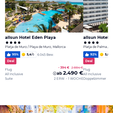
allsun Hotel Eden Playa
allsun Hotel K
Platja de Muro / Playa de Muro, Mallorca
Platja de Palma / P
95
%
5,4
/
6
92
%
5,0
/
6
6.045 Bew.
Deal
Deal
- 394 €
2.884 €
Flug
Flug
2.490 €
ab
All Inclusive
All Inclusive
Suite
2 ERW. • 1 WOCHE
Doppelzimmer