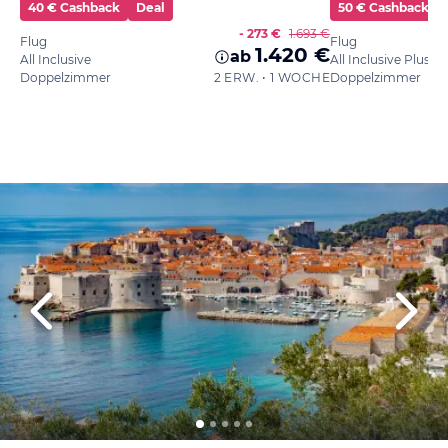
40 € Cashback
Deal
50 € Cashback
- 273 €
1.693 €
Flug
Flug
1.420 €
ab
All Inclusive
All Inclusive Plus
Doppelzimmer
2 ERW. • 1 WOCHE
Doppelzimmer