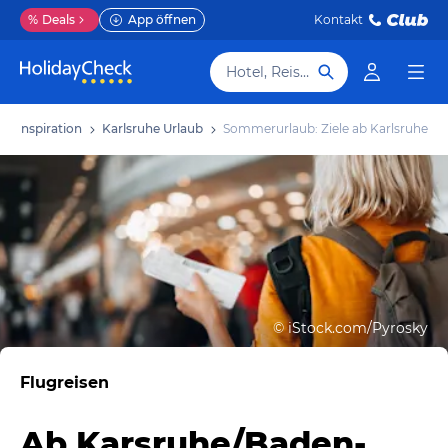
%
Deals
App öffnen
Kontakt
Hotel, Reiseziel
Inspiration
Karlsruhe Urlaub
Sommerurlaub: Ziele ab Karlsruhe
©
iStock.com/Pyrosky
Flugreisen
Ab Karsruhe/Baden-