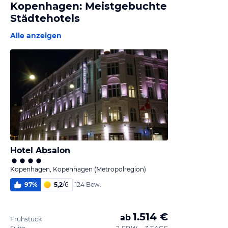
Kopenhagen: Meistgebuchte
Städtehotels
Alle anzeigen
Hotel Absalon
Kopenhagen, Kopenhagen (Metropolregion)
97
%
5,2
/
6
124 Bew.
1.514 €
ab
Frühstück