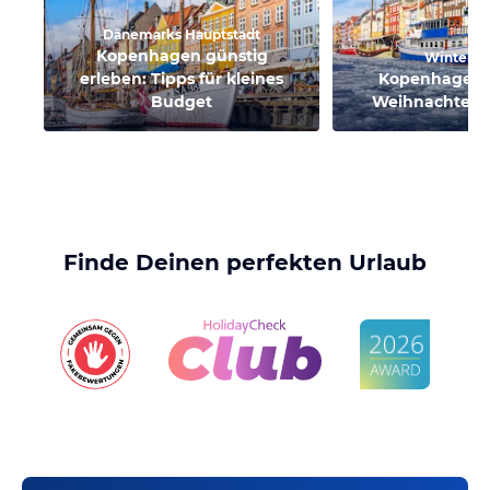
Dänemarks Hauptstadt
Kopenhagen günstig
Winterur
erleben: Tipps für kleines
Kopenhagen: 
Budget
Weihnachten &
Finde Deinen perfekten Urlaub