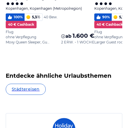
Kopenhagen, Kopenhagen (Metropolregion)
Kopenhagen, Kopen
100
%
5,3
/
6
90
%
5,1
/
6
40 Bew.
40 € Cashback
40 € Cashback
Flug
Flug
1.600 €
ab
ohne Verpflegung
ohne Verpflegung
Moxy Queen Sleeper, Guest room, 1 Queen,
2 ERW. • 1 WOCHE
Entdecke ähnliche Urlaubsthemen
Städtereisen