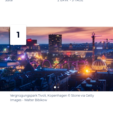
Suite
2 ERW. • 3 TAGE
1
Vergnügungspark Tivoli, Kopenhagen © Stone via Getty
Images - Walter Bibikow