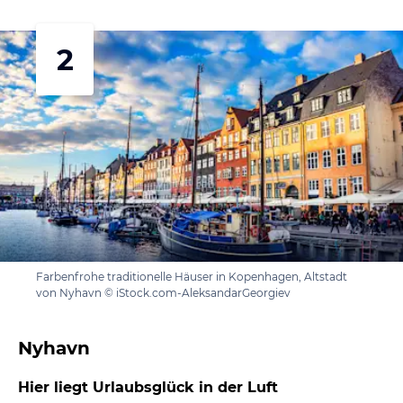
2
Farbenfrohe traditionelle Häuser in Kopenhagen, Altstadt
von Nyhavn © iStock.com-AleksandarGeorgiev
Nyhavn
Hier liegt Urlaubsglück in der Luft