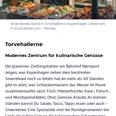
Smørrebrød-Stand in Torvehallerne, Kopenhagen, Dänemark
© stock.adobe.com - Maridav
Torvehallerne
Modernes Zentrum für kulinarische Genüsse
Die gläsernen Zwillingshallen am Bahnhof Nørreport
zeigen, was Kopenhagen neben dem berühmten
Smørrebrød noch zu bieten hat. An mehr als 60 Ständen
gibt es alles, was Schleckermäulern das Wasser im Mund
zusammenlaufen lässt. Fisch, Meeresfrüchte, Käse-, Fleisch-
und Wurstspezialitäten, Obst, Gemüse, Kräuter. An kleinen
Ständen kannst Du Salate, Tacos, Tapas essen oder auch –
Smørrebrød. Eine Spezialität sind die Porridgevarianten bei
Grød, ein kühler Genuss die katalonischen Schaumweine