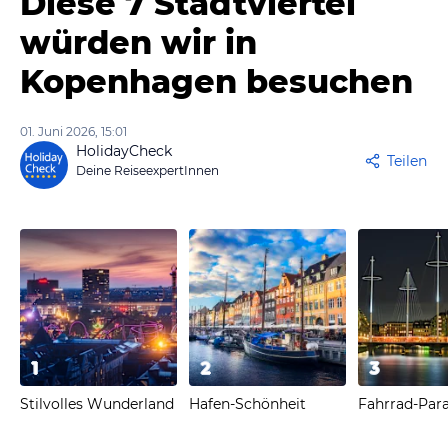
Diese 7 Stadtviertel
würden wir in
Kopenhagen besuchen
01. Juni 2026, 15:01
HolidayCheck
Teilen
Deine ReiseexpertInnen
1
2
3
Stilvolles Wunderland
Hafen-Schönheit
Fahrrad-Para