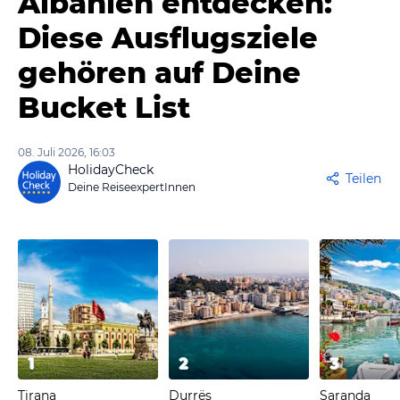
Albanien entdecken:
Diese Ausflugsziele
gehören auf Deine
Bucket List
08. Juli 2026, 16:03
HolidayCheck
Teilen
Deine ReiseexpertInnen
1
2
3
Tirana
Durrës
Saranda