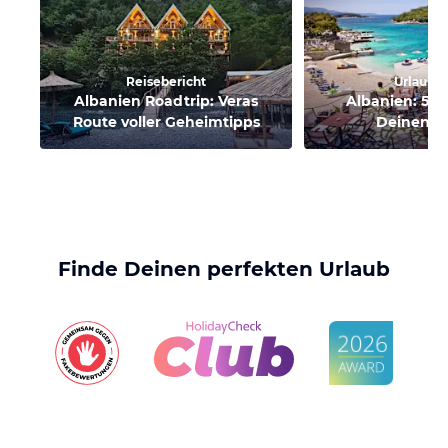
Reisebericht
Urlaubst
Albanien Roadtrip: Veras
Albanien: 5 G
Route voller Geheimtipps
Deinen U
Finde Deinen perfekten Urlaub