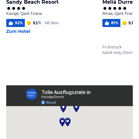
Sandy Beach Resort
Meliá Durres 
Kavajë, Qark Tirana
Rinas, Qark Tirana
92
%
5,1
/
6
81
%
5,1
/
6
68 Bew.
Zum Hotel
Frühstück