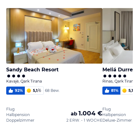
Sandy Beach Resort
Meliá Durres 
Kavajë, Qark Tirana
Rinas, Qark Tirana
92
%
5,1
/
6
81
%
5,1
/
6
68 Bew.
Flug
Flug
1.004 €
ab
Halbpension
Halbpension
Doppelzimmer
2 ERW. • 1 WOCHE