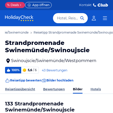
%
Deals
App öffnen
Kontakt
Hotel, Reiseziel
ujscie/Swinemünde
Reisetipp Strandpromenade Swinemünde/Swinoujsc
Strandpromenade
Swinemünde/Swinoujscie
Swinoujscie/Swinemünde/Westpommern
100%
5,6
/ 6
43 Bewertungen
Reisetipp bewerten
Bilder hochladen
Bilder
Reisetippübersicht
Bewertungen
Hotels
133 Strandpromenade
Swinemünde/Swinoujscie