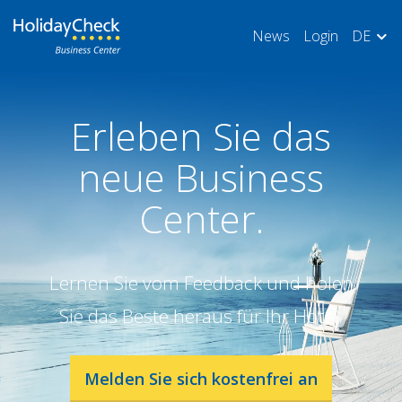
News
Login
DE
Erleben Sie das
neue Business
Center.
Lernen Sie vom Feedback und holen
Sie das Beste heraus für Ihr Hotel.
Melden Sie sich kostenfrei an