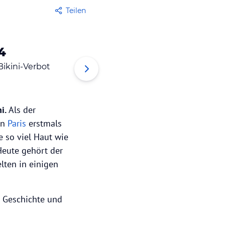
Teilen
4
5
6
Bikini-Verbot
Bikini-Museum
Teuers
ni.
Als der
in
Paris
erstmals
e so viel Haut wie
eute gehört der
lten in einigen
e Geschichte und