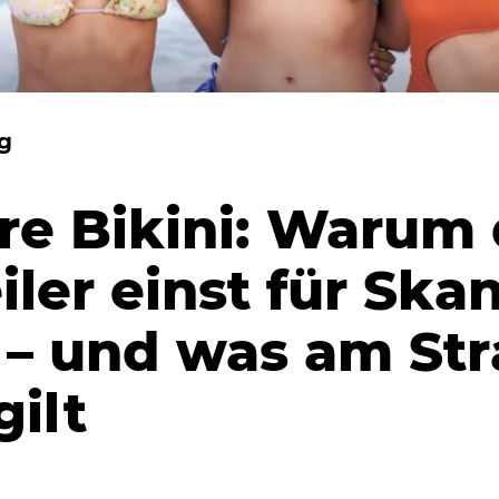
g
re Bikini: Warum 
iler einst für Ska
 – und was am St
gilt