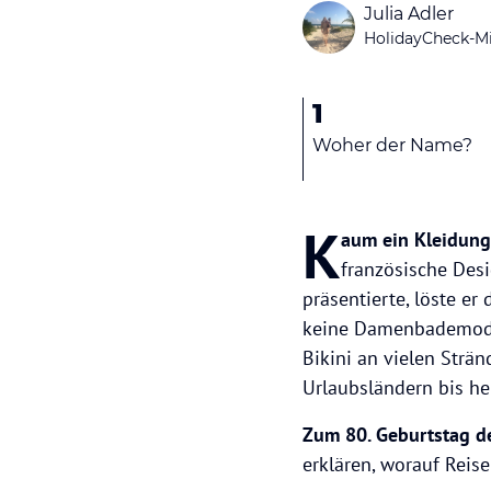
Julia Adler
HolidayCheck-Mi
1
Woher der Name?
K
aum ein Kleidungs
französische Desi
präsentierte, löste er
keine Damenbademode 
Bikini an vielen Strä
Urlaubsländern bis he
Zum 80. Geburtstag de
erklären, worauf Reise