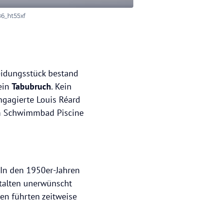
86_ht55xf
eidungsstück bestand
ein
Tabubruch
. Kein
engagierte Louis Réard
 im Schwimmbad Piscine
In den 1950er-Jahren
stalten unerwünscht
ien führten zeitweise