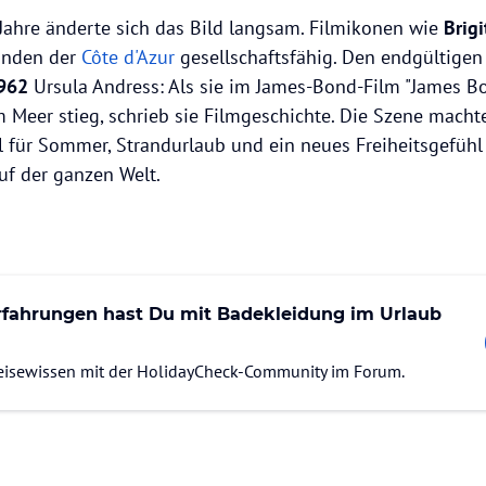
Jahre änderte sich das Bild langsam. Filmikonen wie
Brigi
ränden der
Côte d'Azur
gesellschaftsfähig. Den endgültigen
962
Ursula Andress: Als sie im James-Bond-Film "James Bo
 Meer stieg, schrieb sie Filmgeschichte. Die Szene machte
 für Sommer, Strandurlaub und ein neues Freiheitsgefühl
uf der ganzen Welt.
fahrungen hast Du mit Badekleidung im Urlaub
Reisewissen mit der HolidayCheck-Community im Forum.