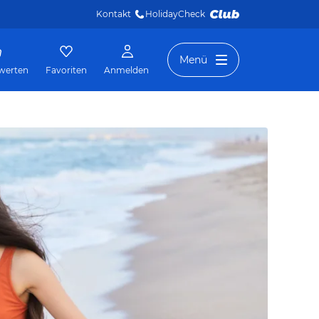
Kontakt
HolidayCheck 
Menü
werten
Favoriten
Anmelden