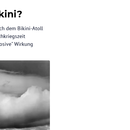
kini?
ch dem Bikini-Atoll
chkriegszeit
losive" Wirkung