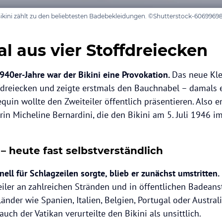
er Bikini zählt zu den beliebtesten Badebekleidungen. ©Shutterstock-6069969
l aus vier Stoffdreiecken
940er-Jahre war der Bikini eine Provokation.
Das neue Kl
fdreiecken und zeigte erstmals den Bauchnabel – damals 
quin wollte den Zweiteiler öffentlich präsentieren. Also 
erin Micheline Bernardini, die den Bikini am 5. Juli 1946
– heute fast selbstverständlich
ell für Schlagzeilen sorgte, blieb er zunächst umstritten.
iler an zahlreichen Stränden und in öffentlichen Badean
änder wie Spanien, Italien, Belgien, Portugal oder Austral
uch der Vatikan verurteilte den Bikini als unsittlich.