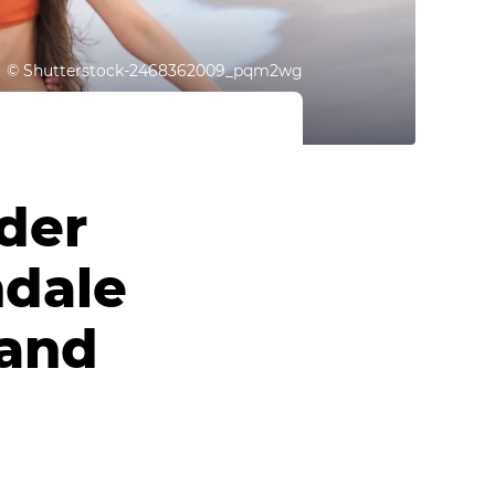
©
Shutterstock-2468362009_pqm2wg
der
ndale
rand