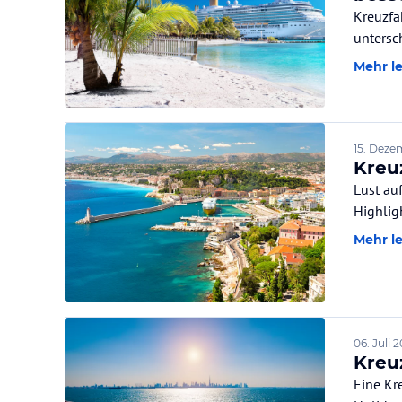
Kreuzfa
untersc
Mehr l
15. Deze
Kreu
Lust au
Highlig
Mehr l
06. Juli 
Kreuz
Eine Kr