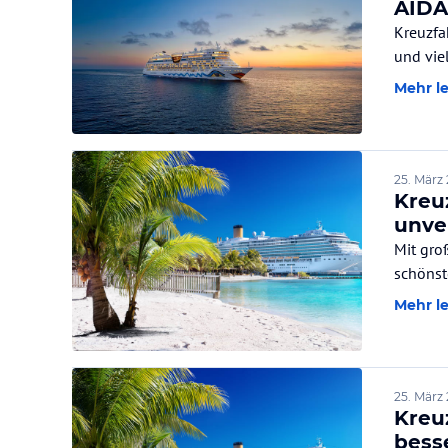
AIDA
Kreuzfa
Mehr l
25. März
Kreu
unve
Mit gro
schönst
Mehr l
25. März
Kreu
bess