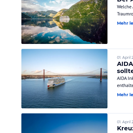
Welche 
Traumro
Mehr l
01. April
AIDA
soll
AIDA In
enthalt
Mehr l
01. April
Kreu