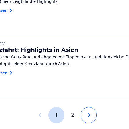
Check zeigt dir die Highlights.
esen
2025
fahrt: Highlights in Asien
tische Weltstädte und abgelegene Tropeninseln, traditionsreiche O
lights einer Kreuzfahrt durch Asien.
esen
1
2