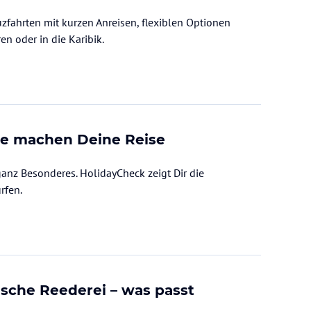
fahrten mit kurzen Anreisen, flexiblen Optionen
h die Ostsee, zu den Kanaren oder in die Karibik.
te machen Deine Reise
anz Besonderes. HolidayCheck zeigt Dir die
rfen.
ische Reederei – was passt