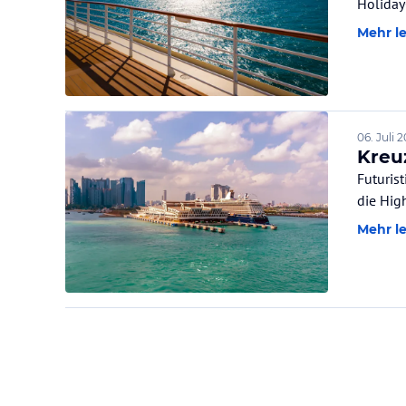
Holiday
Mehr l
06. Juli 
Kreuz
Futuris
die High
Mehr l