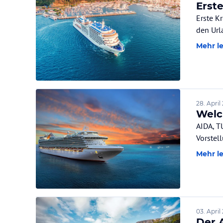
Erst
Erste K
den Url
Mehr l
28. April
Welc
AIDA, T
Vorstel
Mehr l
03. April
Der 