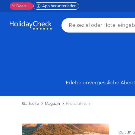
%
Deals
App herunterladen
Erlebe unvergessliche Abent
Startseite
Magazin
Kreuzfahrten
26. Juni 