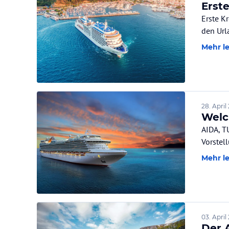
Erst
Erste K
den Url
Mehr l
28. April
Welc
AIDA, T
Vorstel
Mehr l
03. April
Der 