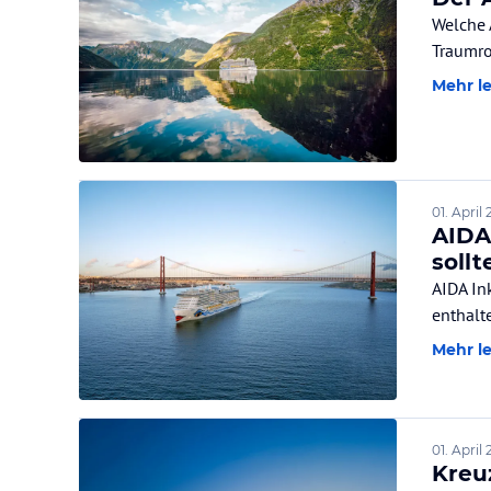
Welche 
Traumro
Mehr l
01. April
AIDA
soll
AIDA In
enthalt
Mehr l
01. April
Kreu