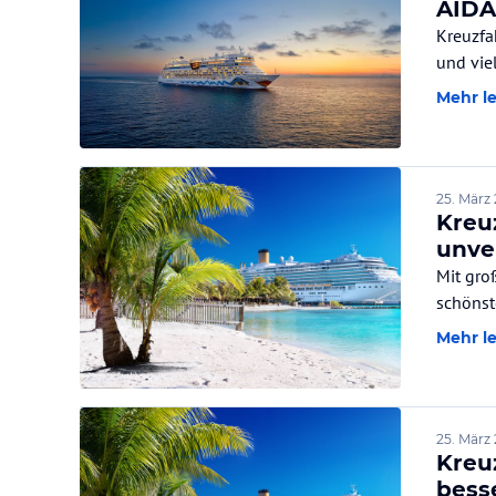
AIDA
Kreuzfa
Mehr l
25. März
Kreu
unve
Mit gro
schönst
Mehr l
25. März
Kreu
bess