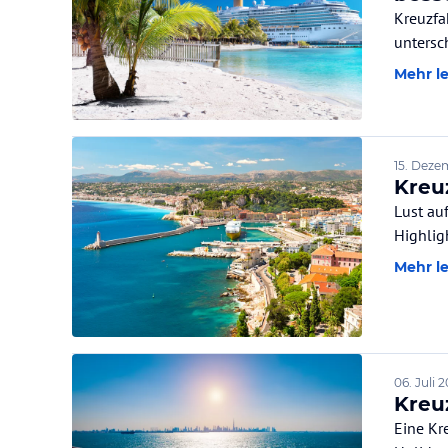
Kreuzfa
untersc
Mehr l
15. Deze
Kreu
Lust au
Highlig
Mehr l
06. Juli 
Kreuz
Eine Kr