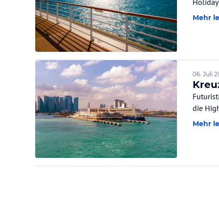
Holiday
Mehr l
06. Juli 
Kreuz
Futuris
die High
Mehr l