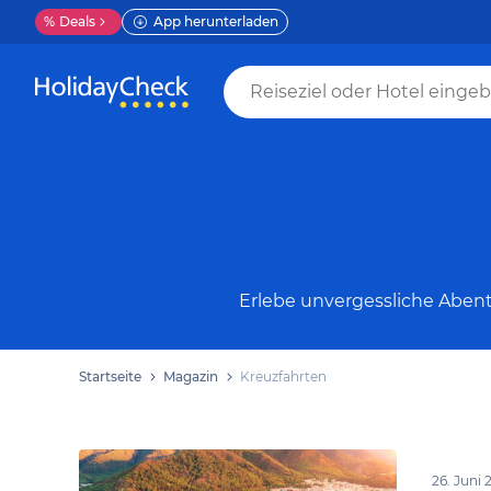
%
Deals
App herunterladen
Erlebe unvergessliche Abent
Startseite
Magazin
Kreuzfahrten
26. Juni 