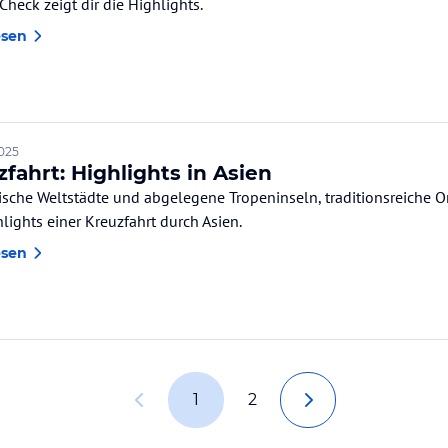
Check zeigt dir die Highlights.
esen
2025
fahrt: Highlights in Asien
tische Weltstädte und abgelegene Tropeninseln, traditionsreiche O
lights einer Kreuzfahrt durch Asien.
esen
1
2