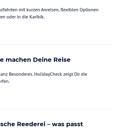
fahrten mit kurzen Anreisen, flexiblen Optionen
h die Ostsee, zu den Kanaren oder in die Karibik.
te machen Deine Reise
anz Besonderes. HolidayCheck zeigt Dir die
rfen.
ische Reederei – was passt