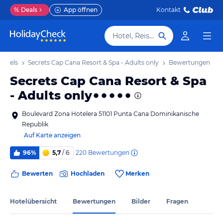
%
Deals
App öffnen
Kontakt
Hotel, Reiseziel
Hotels
Secrets Cap Cana Resort & Spa - Adults only
Bewertungen
Secrets Cap Cana Resort & Spa
- Adults only
Boulevard Zona Hotelera 51101 Punta Cana Dominikanische
Republik
Auf Karte anzeigen
220
Bewertungen
96%
5,7
/ 6
Bewerten
Hochladen
Merken
Hotelübersicht
Bewertungen
Bilder
Fragen