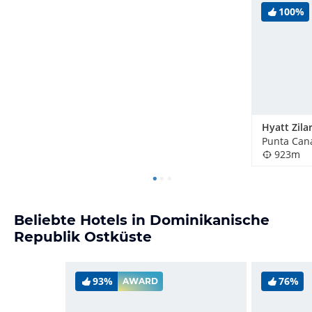
100%
923m
Beliebte Hotels in Dominikanische
Republik Ostküste
93%
76%
AWARD