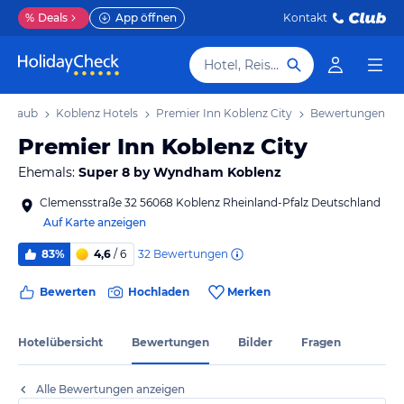
%
Deals
App öffnen
Kontakt
Hotel, Reiseziel
 Urlaub
Koblenz Hotels
Premier Inn Koblenz City
Bewertungen
Premier Inn Koblenz City
Ehemals:
Super 8 by Wyndham Koblenz
Clemensstraße 32 56068 Koblenz Rheinland-Pfalz Deutschland
Auf Karte anzeigen
32
Bewertungen
83%
4,6
/ 6
Bewerten
Hochladen
Merken
Hotelübersicht
Bewertungen
Bilder
Fragen
Alle Bewertungen anzeigen