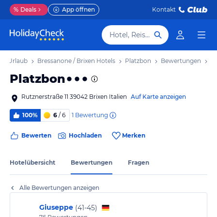
%
Deals
App öffnen
Kontakt
Hotel, Reiseziel
xen Urlaub
Bressanone / Brixen Hotels
Platzbon
Bewertungen
Platzbon
Rutznerstraße 11 39042 Brixen Italien
Auf Karte anzeigen
1
Bewertung
100%
6
/ 6
Bewerten
Hochladen
Merken
Hotelübersicht
Bewertungen
Fragen
Alle Bewertungen anzeigen
Giuseppe
(
41-45
)