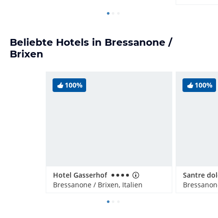
Beliebte Hotels in Bressanone /
Brixen
100%
100%
Hotel Gasserhof
Bressanone / Brixen, Italien
Bressanone