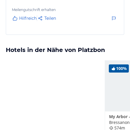
Meilengutschrift erhalten
Hilfreich
Teilen
Hotels in der Nähe von Platzbon
100%
Bressanone
574m