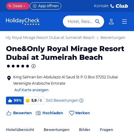
%
Deals
App öffnen
Kontakt
Hotel, Reiseziel
&Only Royal Mirage Resort Dubai at Jumeirah Beach
Bewertungen
One&Only Royal Mirage Resort
Dubai at Jumeirah Beach
King Salman bin Abdulaziz Al Saud St P.O.Box 37252 Dubai
Vereinigte Arabische Emirate
Auf Karte anzeigen
340
Bewertungen
99%
5,9
/ 6
Bewerten
Hochladen
Merken
Hotelübersicht
Bewertungen
Bilder
Fragen