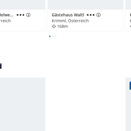
Gästehaus Edelweiss
Gästehaus Waltl
rreich
Krimml, Österreich
168m
d