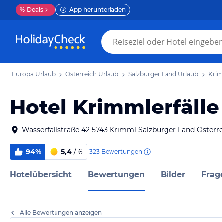
%
Deals
App herunterladen
Europa Urlaub
Österreich Urlaub
Salzburger Land Urlaub
Krim
Hotel Krimmlerfälle
Wasserfallstraße 42 5743 Krimml Salzburger Land Österr
94%
5,4
/ 6
323
Bewertungen
Hotelübersicht
Bewertungen
Bilder
Frag
Alle Bewertungen anzeigen