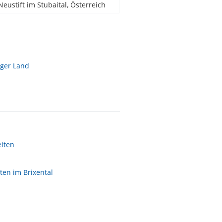
Neustift im Stubaital, Österreich
rger Land
eiten
ten im Brixental