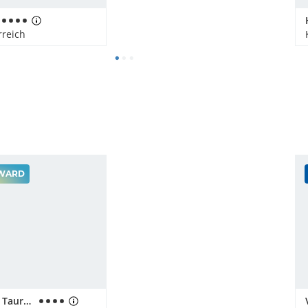
rreich
WARD
Wanderhotel Taurerwirt