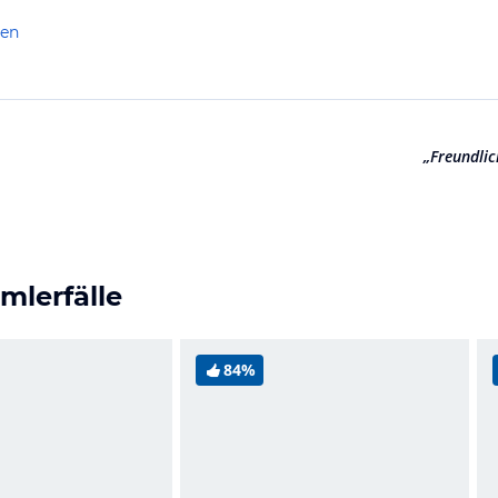
len
„
Freundlic
mlerfälle
84%