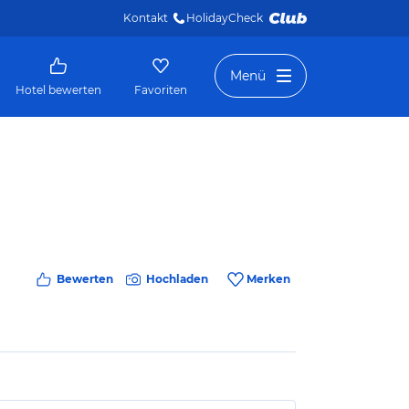
Kontakt
HolidayCheck 
Menü
Hotel bewerten
Favoriten
Bewerten
Hochladen
Merken