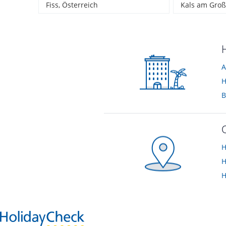
Fiss, Österreich
Kals am Groß
A
H
B
H
H
H