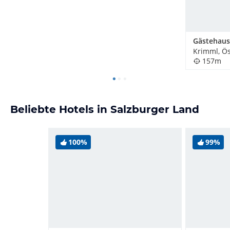
Krimml, Ös
157m
Beliebte Hotels in Salzburger Land
100%
99%