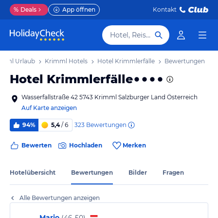
%
Deals
App öffnen
Kontakt
Hotel, Reiseziel
imml Urlaub
Krimml Hotels
Hotel Krimmlerfälle
Bewertungen
Hotel Krimmlerfälle
Wasserfallstraße 42 5743 Krimml Salzburger Land Österreich
Auf Karte anzeigen
323
Bewertungen
94%
5,4
/ 6
Bewerten
Hochladen
Merken
Hotelübersicht
Bewertungen
Bilder
Fragen
Alle Bewertungen anzeigen
Mario
(
46-50
)