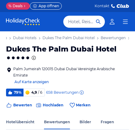
%
Deals
App öffnen
Kontakt
Hotel, Reiseziel
laub
Dubai Hotels
Dukes The Palm Dubai Hotel
Bewertungen
Dukes The Palm Dubai Hotel
Palm Jumeirah 120015 Dubai Dubai Vereinigte Arabische
Emirate
Auf Karte anzeigen
658
Bewertungen
79%
4,9
/ 6
Bewerten
Hochladen
Merken
Hotelübersicht
Bewertungen
Bilder
Fragen