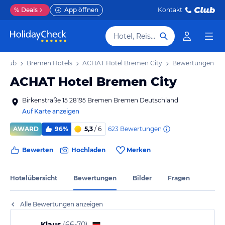
%
Deals
App öffnen
Kontakt
Hotel, Reiseziel
rlaub
Bremen Hotels
ACHAT Hotel Bremen City
Bewertungen
ACHAT Hotel Bremen City
Birkenstraße 15 28195 Bremen Bremen Deutschland
Auf Karte anzeigen
623
Bewertungen
AWARD
96%
5,3
/ 6
Bewerten
Hochladen
Merken
Hotelübersicht
Bewertungen
Bilder
Fragen
Alle Bewertungen anzeigen
Klaus
(
66-70
)