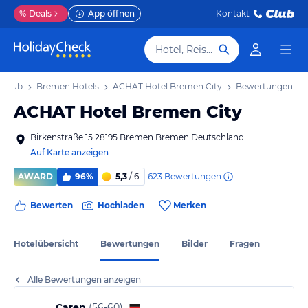
%
Deals
App öffnen
Kontakt
Hotel, Reiseziel
rlaub
Bremen Hotels
ACHAT Hotel Bremen City
Bewertungen
ACHAT Hotel Bremen City
Birkenstraße 15 28195 Bremen Bremen Deutschland
Auf Karte anzeigen
623
Bewertungen
AWARD
96%
5,3
/ 6
Bewerten
Hochladen
Merken
Hotelübersicht
Bewertungen
Bilder
Fragen
Alle Bewertungen anzeigen
Caren
(
56-60
)