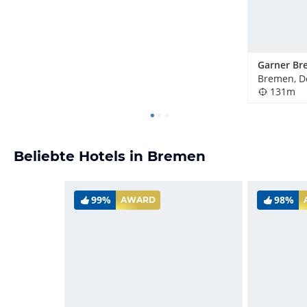
Bremen, D
131m
Beliebte Hotels in Bremen
99%
98%
AWARD